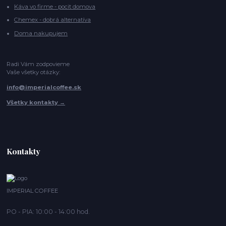
Káva vo firme - pocit domova
Chemex - dobrá alternatíva
Doma nakupujem
Radi Vám zodpovieme
Vaše všetky otázky:
info@imperialcoffee.sk
Všetky kontakty →
Kontakty
IMPERIAL COFFEE
PO - PIA: 10:00 - 14:00 hod.