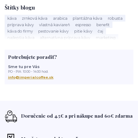
Štítky blogu
káva
zrnková káva
arabica
plantážna káva
robusta
príprava kávy
vlastná kaviareň
espresso
benefit
káva do firmy
pestovanie kávy
pitie kávy
čaj
najlepšia káva
alternatívna príprava kávy
marketing
kaviareň
alteranatívna káva
chemex
kávovar
práca
prenájom kávovarov
ľadová káva
základné pojmy o káve
Potrebujete poradiť?
acidita
zdravie
Káva
ako vybrať káva
najelšpia káva
ako skladovať kávu
Domanakupuje
Slovenske produkty
Sme tu pre Vás
Slovensko
Eshop
darčeky
popcorn
popcorn zigmundo
PO - PIA: 10:00 - 14:00 hod.
kolatch
tuby kolatch
kávové predplatné
kolatch tuby
info@imperialcoffee.sk
mlynček na kávu
aká káva je najlepšia
french press
čerstvá káva
káva doma
brazília
brazílska káva
o káve
Doručenie od 4.5€ a pri nákupe nad 60€ zdarma