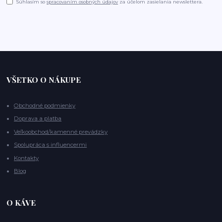
Súhlasím so
spracovaním osobných údajov
za účelom zasielania newslettera.
VŠETKO O NÁKUPE
Obchodné podmienky
Doprava a platba
Veľkoobchod/kamenné prevádzky
Spolupráca s influencermi
Kontakty
Blog
O KÁVE