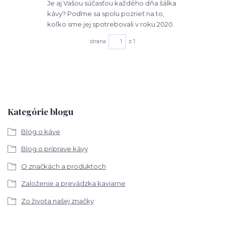
Je aj Vašou súčasťou každého dňa šálka
kávy? Poďme sa spolu pozrieť na to,
koľko sme jej spotrebovali v roku 2020.
strana
z 1
Kategórie blogu
Blog o káve
Blog o príprave kávy
O značkách a produktoch
Založenie a prevádzka kaviarne
Zo života našej značky