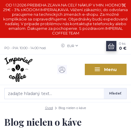
OD 1.1.2026 PREBIEHA ZĽAVA NA CELÝ NÁKUP V MIN. HODNOTE
29€ - 3% s KÓDOM IMPERIALKAVA. Vážení zákazníci, do odvolania
pracujeme na technických zmenách e-shopu. Za možné
komplikácie sa ospravedlňujeme. Objednávky budú expedované
naďalej. V prípade problémov nás kontaktujte telefonicky alebo
emailom. Ďakujeme za pochopenie. S pozdravom IMPERIAL
COFFEE TEAM
0
ks
EUR
0 €
PO - PIA: 10:00 - 14:00 hod.
Menu
Hľadať
Úvod
Blog nielen o káve
Blog nielen o káve