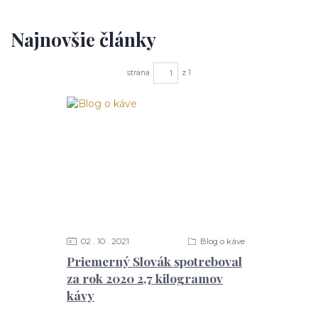
Najnovšie články
strana
z 1
02
10
2021
Blog o káve
Priemerný Slovák spotreboval
za rok 2020 2,7 kilogramov
kávy