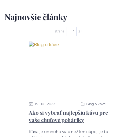
Najnovšie články
strana
z 1
15
10
2023
Blog o káve
Ako si vybrať najlepšiu kávu pre
vaše chuťové poháriky
Káva je omnoho viac než len nápoj; je to