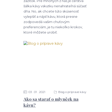
zážitok. Pre mnohých z nás je čerstvá
šálka kávy vskutku nenahrateľná súčasť
dňa. No, ak chcete túto skúsenosť
vylepšiť a nájsť kávu, ktorá presne
zodpovedá vašim chuťovým
preferenciám, je tu niekoľko krokov,
ktoré môžete urobiť.
03
01
2021
Blog o príprave kávy
Ako sa starať o mlynček na
kávu?