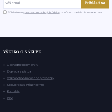
Prihlásiť sa
Súhlasím so
spracovaním osobných údajov
za účelom zasielania newslettera.
VŠETKO O NÁKUPE
Obchodné podmienky
Doprava a platba
Veľkoobchod/kamenné prevádzky
Spolupráca s influencermi
Kontakty
Blog