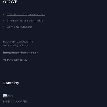
O KÁVE
Káva vo firme - pocit domova
Chemex - dobrá alternatíva
Doma nakupujem
Radi Vám zodpovieme
Vaše všetky otázky:
info@imperialcoffee.sk
Všetky kontakty →
Kontakty
IMPERIAL COFFEE