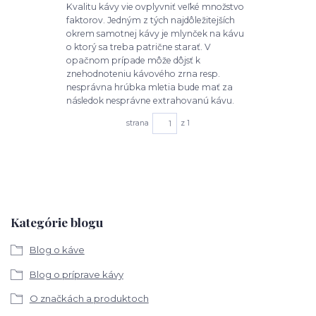
Kvalitu kávy vie ovplyvniť veľké množstvo
faktorov. Jedným z tých najdôležitejších
okrem samotnej kávy je mlynček na kávu
o ktorý sa treba patrične starať. V
opačnom prípade môže dôjsť k
znehodnoteniu kávového zrna resp.
nesprávna hrúbka mletia bude mať za
následok nesprávne extrahovanú kávu.
strana
z 1
Kategórie blogu
Blog o káve
Blog o príprave kávy
O značkách a produktoch