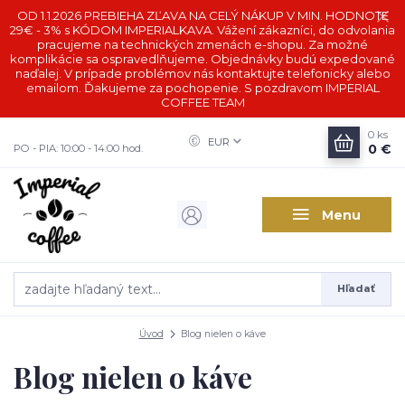
OD 1.1.2026 PREBIEHA ZĽAVA NA CELÝ NÁKUP V MIN. HODNOTE
29€ - 3% s KÓDOM IMPERIALKAVA. Vážení zákazníci, do odvolania
pracujeme na technických zmenách e-shopu. Za možné
komplikácie sa ospravedlňujeme. Objednávky budú expedované
naďalej. V prípade problémov nás kontaktujte telefonicky alebo
emailom. Ďakujeme za pochopenie. S pozdravom IMPERIAL
COFFEE TEAM
0
ks
EUR
0 €
PO - PIA: 10:00 - 14:00 hod.
Menu
Hľadať
Úvod
Blog nielen o káve
Blog nielen o káve