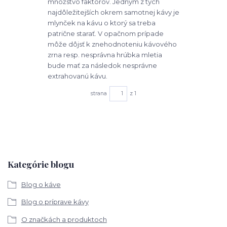
množstvo faktorov. Jedným z tých
najdôležitejších okrem samotnej kávy je
mlynček na kávu o ktorý sa treba
patrične starať. V opačnom prípade
môže dôjsť k znehodnoteniu kávového
zrna resp. nesprávna hrúbka mletia
bude mať za následok nesprávne
extrahovanú kávu.
strana
z 1
Kategórie blogu
Blog o káve
Blog o príprave kávy
O značkách a produktoch