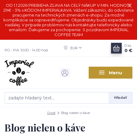
OD 1.1.2026 PREBIEHA ZĽAVA NA CELÝ NÁKUP V MIN. HODNOTE
29€ - 3% s KÓDOM IMPERIALKAVA. Vážení zákazníci, do odvolania
pracujeme na technických zmenách e-shopu. Za možné
komplikácie sa ospravedlňujeme. Objednávky budú expedované
naďalej. V prípade problémov nás kontaktujte telefonicky alebo
emailom. Ďakujeme za pochopenie. S pozdravom IMPERIAL
COFFEE TEAM
0
ks
EUR
0 €
PO - PIA: 10:00 - 14:00 hod.
Menu
Hľadať
Úvod
Blog nielen o káve
Blog nielen o káve