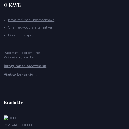
O KÁVE
Káva vo firme - pocit domova
Chemex - dobrá alternatíva
Doma nakupujem
Radi Vám zodpovieme
Vaše všetky otázky:
info@imperialcoffee.sk
Všetky kontakty →
Kontakty
IMPERIAL COFFEE