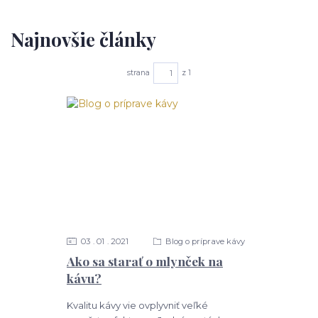
Najnovšie články
strana
z 1
03
01
2021
Blog o príprave kávy
Ako sa starať o mlynček na
kávu?
Kvalitu kávy vie ovplyvniť veľké