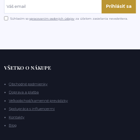
Prihlásiť sa
Súhlasím so
spracovaním osobných údajov
za účelom zasielania newslettera.
VŠETKO O NÁKUPE
Obchodné podmienky
Doprava a platba
Veľkoobchod/kamenné prevádzky
Spolupráca s influencermi
Kontakty
Blog