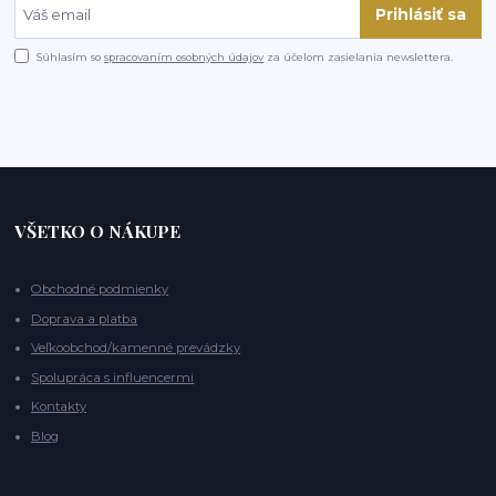
Prihlásiť sa
Súhlasím so
spracovaním osobných údajov
za účelom zasielania newslettera.
VŠETKO O NÁKUPE
Obchodné podmienky
Doprava a platba
Veľkoobchod/kamenné prevádzky
Spolupráca s influencermi
Kontakty
Blog