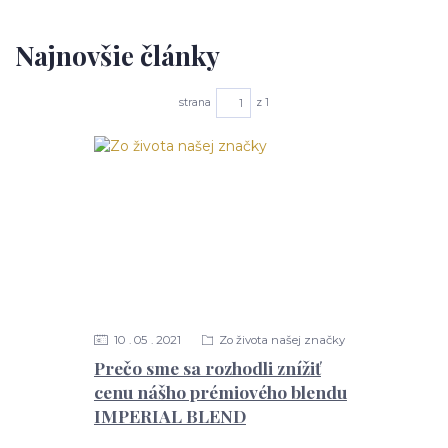
Najnovšie články
strana
z 1
10
05
2021
Zo života našej značky
Prečo sme sa rozhodli znížiť
cenu nášho prémiového blendu
IMPERIAL BLEND