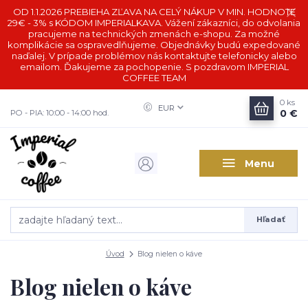
OD 1.1.2026 PREBIEHA ZĽAVA NA CELÝ NÁKUP V MIN. HODNOTE
29€ - 3% s KÓDOM IMPERIALKAVA. Vážení zákazníci, do odvolania
pracujeme na technických zmenách e-shopu. Za možné
komplikácie sa ospravedlňujeme. Objednávky budú expedované
naďalej. V prípade problémov nás kontaktujte telefonicky alebo
emailom. Ďakujeme za pochopenie. S pozdravom IMPERIAL
COFFEE TEAM
0
ks
EUR
0 €
PO - PIA: 10:00 - 14:00 hod.
Menu
Hľadať
Úvod
Blog nielen o káve
Blog nielen o káve