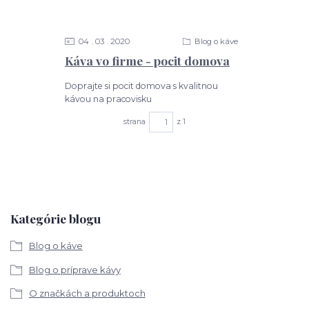
04
03
2020
Blog o káve
Káva vo firme - pocit domova
Doprajte si pocit domova s kvalitnou
kávou na pracovisku
strana
z 1
Kategórie blogu
Blog o káve
Blog o príprave kávy
O značkách a produktoch