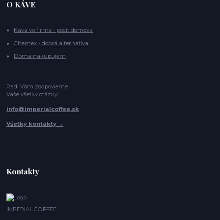
O KÁVE
Káva vo firme - pocit domova
Chemex - dobrá alternatíva
Doma nakupujem
Radi Vám zodpovieme
Vaše všetky otázky:
info@imperialcoffee.sk
Všetky kontakty →
Kontakty
IMPERIAL COFFEE