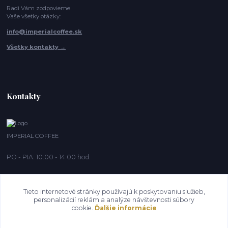
Radi Vám zodpovieme
Vaše všetky otázky:
info@imperialcoffee.sk
Všetky kontakty →
Kontakty
IMPERIAL COFFEE
PO - PIA: 10:00 - 14:00 hod.
info@imperialcoffee.sk
Tieto internetové stránky používajú k poskytovaniu služieb,
personalizácií reklám a analýze návštevnosti súbory
cookie.
Ďalšie informácie