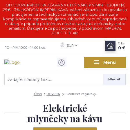
OD 1.1.2026 PREBIEHA ZĽAVA NA CELÝ NÁKUP V MIN. HODNOTE
29€ - 3% s KÓDOM IMPERIALKAVA. Vážení zákazníci, do odvolania
pracujeme na technických zmenách e-shopu. Za možné
komplikácie sa ospravedlňujeme. Objednávky budú expedované
naďalej. V prípade problémov nás kontaktujte telefonicky alebo
emailom. Ďakujeme za pochopenie. S pozdravom IMPERIAL
COFFEE TEAM
0
ks
EUR
0 €
PO - PIA: 10:00 - 14:00 hod.
Menu
Hľadať
Úvod
HORECA
Elektrické mlynčeky
Elektrické
mlynčeky na kávu