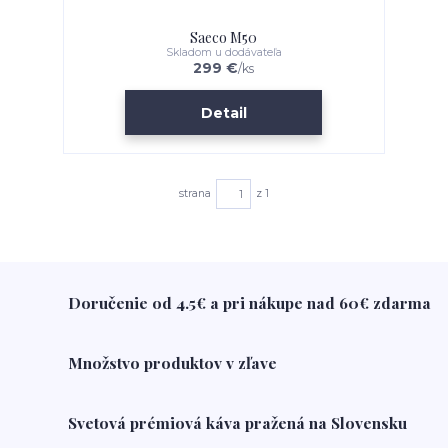
Saeco M50
Skladom u dodávateľa
299 €
/
ks
Detail
strana
z 1
Doručenie od 4.5€ a pri nákupe nad 60€ zdarma
Množstvo produktov v zľave
Svetová prémiová káva pražená na Slovensku