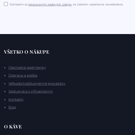
Súhlasím so
spracovaním osobných údajov
za účelom zasielania newslettera.
VŠETKO O NÁKUPE
Obchodné podmienky
Doprava a platba
Veľkoobchod/kamenné prevádzky
Spolupráca s influencermi
Kontakty
Blog
O KÁVE