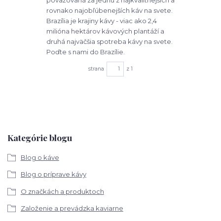
rovnako najobľúbenejších káv na svete.
Brazília je krajiny kávy - viac ako 2,4
milióna hektárov kávových plantáží a
druhá najväčšia spotreba kávy na svete.
Poďte s nami do Brazílie.
strana
z 1
Kategórie blogu
Blog o káve
Blog o príprave kávy
O značkách a produktoch
Založenie a prevádzka kaviarne