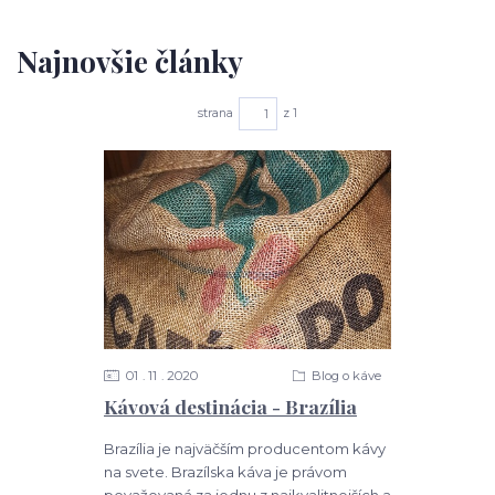
Najnovšie články
strana
z 1
01
11
2020
Blog o káve
Kávová destinácia - Brazília
Brazília je najväčším producentom kávy
na svete. Brazílska káva je právom
považovaná za jednu z najkvalitnejších a