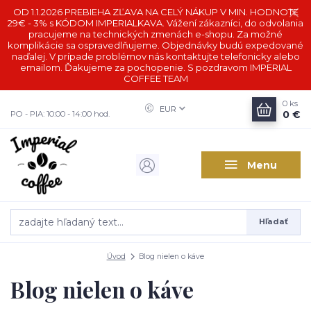
OD 1.1.2026 PREBIEHA ZĽAVA NA CELÝ NÁKUP V MIN. HODNOTE
29€ - 3% s KÓDOM IMPERIALKAVA. Vážení zákazníci, do odvolania
pracujeme na technických zmenách e-shopu. Za možné
komplikácie sa ospravedlňujeme. Objednávky budú expedované
naďalej. V prípade problémov nás kontaktujte telefonicky alebo
emailom. Ďakujeme za pochopenie. S pozdravom IMPERIAL
COFFEE TEAM
0
ks
EUR
0 €
PO - PIA: 10:00 - 14:00 hod.
Menu
Hľadať
Úvod
Blog nielen o káve
Blog nielen o káve