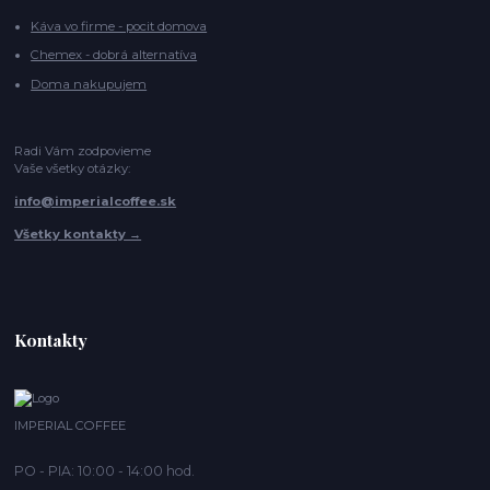
Káva vo firme - pocit domova
Chemex - dobrá alternatíva
Doma nakupujem
Radi Vám zodpovieme
Vaše všetky otázky:
info@imperialcoffee.sk
Všetky kontakty →
Kontakty
IMPERIAL COFFEE
PO - PIA: 10:00 - 14:00 hod.