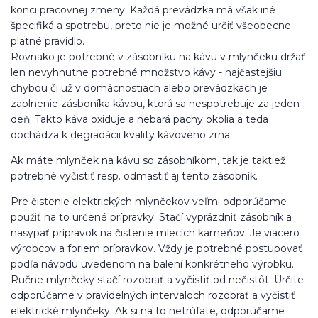
konci pracovnej zmeny. Každá prevádzka má však iné
špecifiká a spotrebu, preto nie je možné určiť všeobecne
platné pravidlo.
Rovnako je potrebné v zásobníku na kávu v mlynčeku držať
len nevyhnutne potrebné množstvo kávy - najčastejšiu
chybou či už v domácnostiach alebo prevádzkach je
zaplnenie zásboníka kávou, ktorá sa nespotrebuje za jeden
deň. Takto káva oxiduje a nebará pachy okolia a teda
dochádza k degradácii kvality kávového zrna.
Ak máte mlynček na kávu so zásobníkom, tak je taktiež
potrebné vyčistiť resp. odmastiť aj tento zásobník.
Pre čistenie elektrických mlynčekov veľmi odporúčame
použiť na to určené prípravky. Stačí vyprázdniť zásobník a
nasypať prípravok na čistenie mlecích kameňov. Je viacero
výrobcov a foriem prípravkov. Vždy je potrebné postupovať
podľa návodu uvedenom na balení konkrétneho výrobku.
Ručne mlynčeky stačí rozobrať a vyčistiť od nečistôt. Určite
odporúčame v pravidelných intervaloch rozobrať a vyčistiť
elektrické mlynčeky. Ak si na to netrúfate, odporúčame