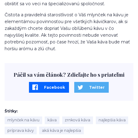
obrátiť sa vo veci na špecializovanú spoločnosť.
Čistota a pravidelná starostlivosť o Váš mlynček na kávu je
elementárnou povinnosťou pre všetkých kávičkarov, ak si
zakaždým chcete dopriať Vašu obľúbenú kávu v čo
najvyššej kvalite. Ak tejto povinnosti nebude venovať
potrebnú pozornosť, po čase hrozí, že Vaša káva bude mať
horšiu arómu a zlú chuť.
Páčil sa vám článok? Zdieľajte ho s priateľmi
Facebook
Twitter
Štítky
mlynček na kávu
káva
zrnková káva
najlepšia káva
príprava kávy
aká káva je najlepšia