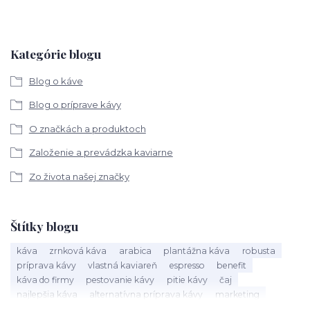
Kategórie blogu
Blog o káve
Blog o príprave kávy
O značkách a produktoch
Založenie a prevádzka kaviarne
Zo života našej značky
Štítky blogu
káva
zrnková káva
arabica
plantážna káva
robusta
príprava kávy
vlastná kaviareň
espresso
benefit
káva do firmy
pestovanie kávy
pitie kávy
čaj
najlepšia káva
alternatívna príprava kávy
marketing
kaviareň
alteranatívna káva
chemex
kávovar
práca