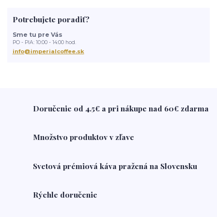
prenájom kávovarov
ľadová káva
základné pojmy o káve
Potrebujete poradiť?
acidita
zdravie
Káva
ako vybrať káva
najelšpia káva
ako skladovať kávu
Domanakupuje
Slovenske produkty
Sme tu pre Vás
Slovensko
Eshop
darčeky
popcorn
popcorn zigmundo
PO - PIA: 10:00 - 14:00 hod.
kolatch
tuby kolatch
kávové predplatné
kolatch tuby
info@imperialcoffee.sk
mlynček na kávu
aká káva je najlepšia
french press
čerstvá káva
káva doma
brazília
brazílska káva
o káve
Doručenie od 4.5€ a pri nákupe nad 60€ zdarma
Množstvo produktov v zľave
Svetová prémiová káva pražená na Slovensku
Rýchle doručenie