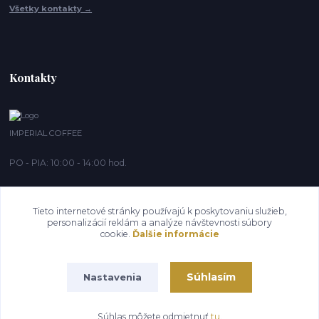
Všetky kontakty →
Kontakty
IMPERIAL COFFEE
PO - PIA: 10:00 - 14:00 hod.
info@imperialcoffee.sk
Tieto internetové stránky používajú k poskytovaniu služieb,
personalizácií reklám a analýze návštevnosti súbory
cookie.
Ďalšie informácie
Súhlasím
Nastavenia
IMPERIAL COFFEE 2020®
Súhlas môžete odmietnuť
tu
.