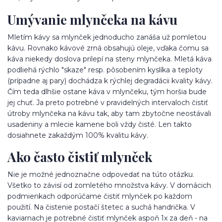
Umývanie mlynčeka na kávu
Mletím kávy sa mlynček jednoducho zanáša už pomletou
kávu. Rovnako kávové zrná obsahujú oleje, vďaka čomu sa
káva niekedy doslova prilepí na steny mlynčeka. Mletá káva
podliehá rýchlo "skaze" resp. pôsobením kyslíka a teploty
(prípadne aj pary) dochádza k rýchlej degradácii kvality kávy.
Čím teda dlhšie ostane káva v mlynčeku, tým horšia bude
jej chuť. Ja preto potrebné v pravidelných intervaloch čistiť
útroby mlynčeka na kávu tak, aby tam zbytočne neostávali
usadeniny a mlecie kamene boli vždy čisté. Len takto
dosiahnete zakaždým 100% kvalitu kávy.
Ako často čistiť mlynček
Nie je možné jednoznačne odpovedať na túto otázku.
Všetko to závisí od zomletého množstva kávy. V domácich
podmienkach odporúčame čistiť mlynček po každom
použití. Na čistenie postačí štetec a suchá handrička. V
kaviarnach je potrebné čistiť mlynček aspoň 1x za deň - na