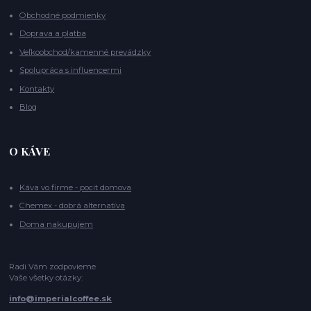
Obchodné podmienky
Doprava a platba
Veľkoobchod/kamenné prevádzky
Spolupráca s influencermi
Kontakty
Blog
O KÁVE
Káva vo firme - pocit domova
Chemex - dobrá alternatíva
Doma nakupujem
Radi Vám zodpovieme
Vaše všetky otázky:
info@imperialcoffee.sk