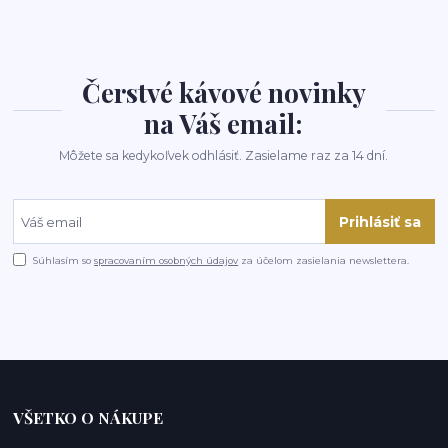
Čerstvé kávové novinky
na Váš email:
Môžete sa kedykoľvek odhlásiť. Zasielame raz za 14 dní.
Prihlásiť sa
Súhlasím so
spracovaním osobných údajov
za účelom zasielania newslettera.
VŠETKO O NÁKUPE