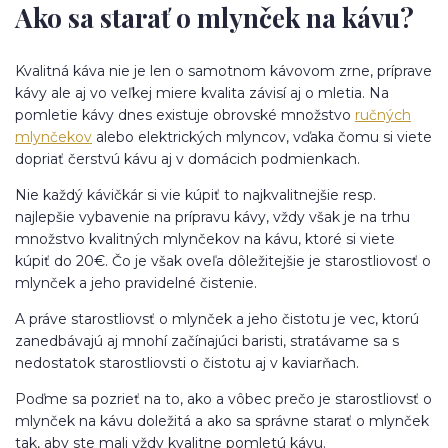
Ako sa starať o mlynček na kávu?
Kvalitná káva nie je len o samotnom kávovom zrne, príprave
kávy ale aj vo veľkej miere kvalita závisí aj o mletia. Na
pomletie kávy dnes existuje obrovské množstvo
ručných
mlynčekov
alebo elektrických mlyncov, vďaka čomu si viete
dopriať čerstvú kávu aj v domácich podmienkach.
Nie každý kávičkár si vie kúpiť to najkvalitnejšie resp.
najlepšie vybavenie na prípravu kávy, vždy však je na trhu
množstvo kvalitných mlynčekov na kávu, ktoré si viete
kúpiť do 20€. Čo je však oveľa dôležitejšie je starostliovosť o
mlynček a jeho pravidelné čistenie.
A práve starostliovsť o mlynček a jeho čistotu je vec, ktorú
zanedbávajú aj mnohí začínajúci baristi, stratávame sa s
nedostatok starostliovsti o čistotu aj v kaviarňach.
Poďme sa pozrieť na to, ako a vôbec prečo je starostliovsť o
mlynček na kávu doležitá a ako sa správne starať o mlynček
tak, aby ste mali vždy kvalitne pomletú kávu.