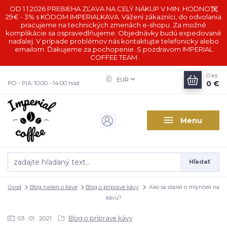
OD 1.1.2026 PREBIEHA ZĽAVA NA CELÝ NÁKUP V MIN. HODNOTE
29€ - 3% s KÓDOM IMPERIALKAVA. Vážení zákazníci, do odvolania
pracujeme na technických zmenách e-shopu. Za možné
komplikácie sa ospravedlňujeme. Objednávky budú expedované
naďalej. V prípade problémov nás kontaktujte telefonicky alebo
emailom. Ďakujeme za pochopenie. S pozdravom IMPERIAL
COFFEE TEAM
0
ks
EUR
0 €
PO - PIA: 10:00 - 14:00 hod.
Menu
Hľadať
Úvod
Blog nielen o káve
Blog o príprave kávy
Ako sa starať o mlynček na
kávu?
Blog o príprave kávy
03
01
2021