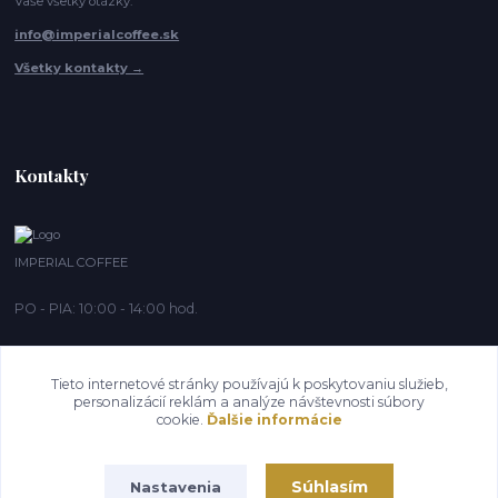
Vaše všetky otázky:
info@imperialcoffee.sk
Všetky kontakty →
Kontakty
IMPERIAL COFFEE
PO - PIA: 10:00 - 14:00 hod.
info@imperialcoffee.sk
Tieto internetové stránky používajú k poskytovaniu služieb,
personalizácií reklám a analýze návštevnosti súbory
cookie.
Ďalšie informácie
Súhlasím
Nastavenia