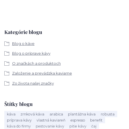
Kategórie blogu
Blog o káve
Blog o príprave kávy
O značkách a produktoch
Založenie a prevádzka kaviarne
Zo života našej značky
Štítky blogu
káva
zrnková káva
arabica
plantážna káva
robusta
príprava kávy
vlastná kaviareň
espresso
benefit
káva do firmy
pestovanie kávy
pitie kávy
čaj