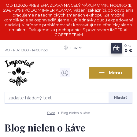
OD 1.1.2026 PREBIEHA ZĽAVA NA CELÝ NÁKUP V MIN. HODNOTE
29€ - 3% s KÓDOM IMPERIALKAVA. Vážení zákazníci, do odvolania
pracujeme na technických zmenách e-shopu. Za možné
komplikácie sa ospravedlňujeme. Objednávky budú expedované
naďalej. V prípade problémov nás kontaktujte telefonicky alebo
emailom. Ďakujeme za pochopenie. S pozdravom IMPERIAL
COFFEE TEAM
0
ks
EUR
0 €
PO - PIA: 10:00 - 14:00 hod.
Menu
Hľadať
Úvod
Blog nielen o káve
Blog nielen o káve