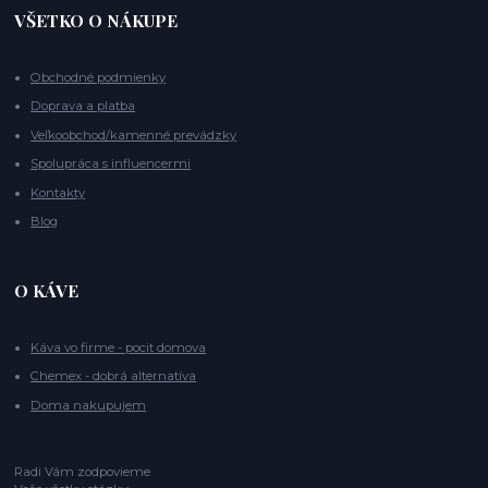
VŠETKO O NÁKUPE
Obchodné podmienky
Doprava a platba
Veľkoobchod/kamenné prevádzky
Spolupráca s influencermi
Kontakty
Blog
O KÁVE
Káva vo firme - pocit domova
Chemex - dobrá alternatíva
Doma nakupujem
Radi Vám zodpovieme