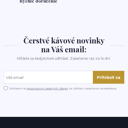
Rýchle doručenie
Čerstvé kávové novinky
na Váš email:
Môžete sa kedykoľvek odhlásiť. Zasielame raz za 14 dní.
Prihlásiť sa
Súhlasím so
spracovaním osobných údajov
za účelom zasielania newslettera.