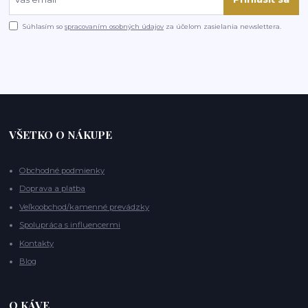
Súhlasím so
spracovaním osobných údajov
za účelom zasielania newslettera.
VŠETKO O NÁKUPE
Obchodné podmienky
Doprava a platba
Veľkoobchod/kamenné prevádzky
Spolupráca s influencermi
Kontakty
Blog
O KÁVE