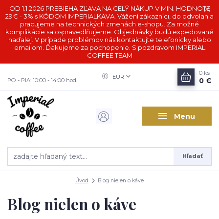
OD 1.1.2026 PREBIEHA ZĽAVA NA CELÝ NÁKUP V MIN. HODNOTE
29€ - 3% s KÓDOM IMPERIALKAVA. Vážení zákazníci, do odvolania
pracujeme na technických zmenách e-shopu. Za možné
komplikácie sa ospravedlňujeme. Objednávky budú expedované
naďalej. V prípade problémov nás kontaktujte telefonicky alebo
emailom. Ďakujeme za pochopenie. S pozdravom IMPERIAL
COFFEE TEAM
0
ks
EUR
0 €
PO - PIA: 10:00 - 14:00 hod.
Menu
Hľadať
Úvod
Blog nielen o káve
Blog nielen o káve