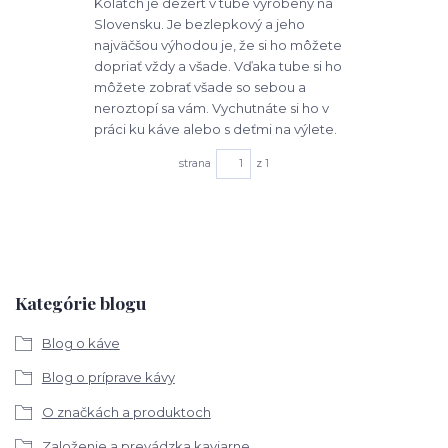
Kolatch je dezert v tube vyrobený na
Slovensku. Je bezlepkový a jeho
najväčšou výhodou je, že si ho môžete
dopriať vždy a všade. Vďaka tube si ho
môžete zobrať všade so sebou a
neroztopí sa vám. Vychutnáte si ho v
práci ku káve alebo s deťmi na výlete.
strana
z 1
Kategórie blogu
Blog o káve
Blog o príprave kávy
O značkách a produktoch
Založenie a prevádzka kaviarne