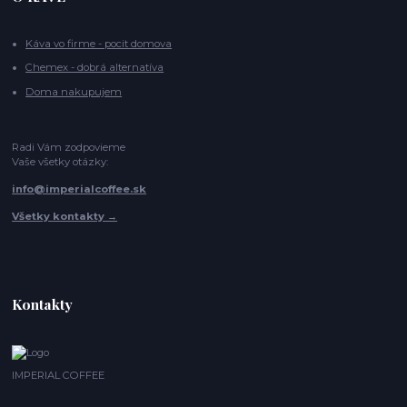
Káva vo firme - pocit domova
Chemex - dobrá alternatíva
Doma nakupujem
Radi Vám zodpovieme
Vaše všetky otázky:
info@imperialcoffee.sk
Všetky kontakty →
Kontakty
IMPERIAL COFFEE