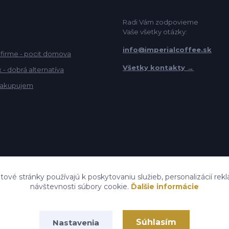
Radi Vám zodpovieme
Vaše všetky otázky:
info@imperialcoffee.sk
 firme - pocit domova
Všetky kontakty →
- dobrá alternatíva
akupujem
etové stránky používajú k poskytovaniu služieb, personalizácií rek
návštevnosti súbory cookie.
Ďalšie informácie
Súhlasím
Nastavenia