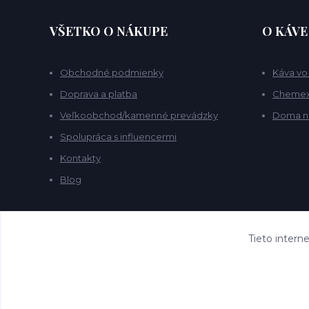
VŠETKO O NÁKUPE
O KÁVE
Obchodné podmienky
Káva vo
Doprava a platba
Chemex 
Veľkoobchod/kamenné prevádzky
Doma n
Spolupráca s influencermi
Kontakty
Blog
Tieto intern