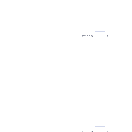
strana
z 1
strana
z 1