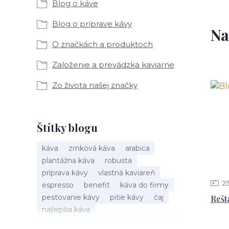
Blog o káve
Blog o príprave kávy
Na
O značkách a produktoch
Založenie a prevádzka kaviarne
Zo života našej značky
Štítky blogu
káva
zrnková káva
arabica
plantážna káva
robusta
príprava kávy
vlastná kaviareň
2
espresso
benefit
káva do firmy
pestovanie kávy
pitie kávy
čaj
Rešt
najlepšia káva
alternatívna príprava kávy
marketing