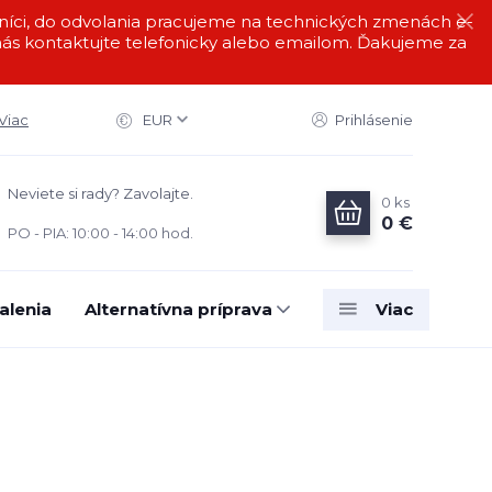
i, do odvolania pracujeme na technických zmenách e-
s kontaktujte telefonicky alebo emailom. Ďakujeme za
Viac
EUR
Prihlásenie
Neviete si rady? Zavolajte.
0
ks
0 €
PO - PIA: 10:00 - 14:00 hod.
alenia
Alternatívna príprava
Viac