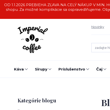
OD 1.1.2026 PREBIEHA ZĽAVA NA CELÝ NÁKUP V MIN. HO
shopu. Za možné komplikácie sa ospravedlňujeme. Obj
Novinky
Káva
Sirupy
Príslušenstvo
Čaj
Bl
Kategórie blogu