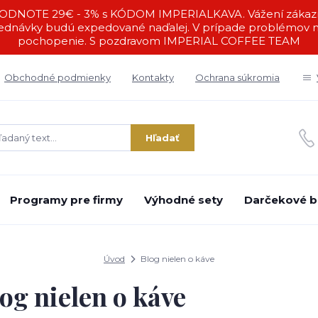
DNOTE 29€ - 3% s KÓDOM IMPERIALKAVA. Vážení zákazníc
ednávky budú expedované naďalej. V prípade problémov ná
pochopenie. S pozdravom IMPERIAL COFFEE TEAM
Obchodné podmienky
Kontakty
Ochrana súkromia
Hľadať
Programy pre firmy
Výhodné sety
Darčekové b
Úvod
Blog nielen o káve
og nielen o káve