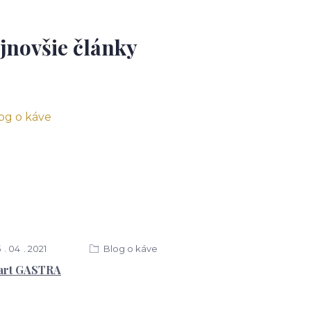
jnovšie články
5
04
2021
Blog o káve
art GASTRA