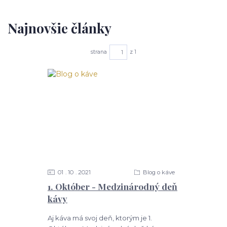
Najnovšie články
strana
z 1
01
10
2021
Blog o káve
1. Október - Medzinárodný deň
kávy
Aj káva má svoj deň, ktorým je 1.