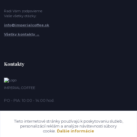
Radi Vám zodpovieme
Vaše všetky otázky:
info@imperialcoffee.sk
Všetky kontakty →
Kontakty
IMPERIAL COFFEE
PO - PIA: 10:00 - 14:00 hod.
info@imperialcoffee.sk
Tieto internetové stránky používajú k poskytovaniu služieb,
personalizácií reklám a analýze návštevnosti súbory
cookie.
Ďalšie informácie