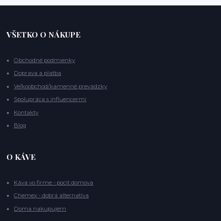
VŠETKO O NÁKUPE
Obchodné podmienky
Doprava a platba
Veľkoobchod/kamenné prevádzky
Spolupráca s influencermi
Kontakty
Blog
O KÁVE
Káva vo firme - pocit domova
Chemex - dobrá alternatíva
Doma nakupujem