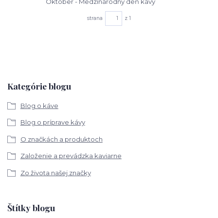
Október - Medzinárodný deň kávy
strana
z 1
Kategórie blogu
Blog o káve
Blog o príprave kávy
O značkách a produktoch
Založenie a prevádzka kaviarne
Zo života našej značky
Štítky blogu