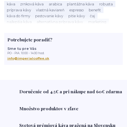
káva
zrnková káva
arabica
plantážna káva
robusta
príprava kávy
vlastná kaviareň
espresso
benefit
káva do firmy
pestovanie kávy
pitie kávy
čaj
najlepšia káva
alternatívna príprava kávy
marketing
kaviareň
alteranatívna káva
chemex
kávovar
práca
prenájom kávovarov
ľadová káva
základné pojmy o káve
Potrebujete poradiť?
acidita
zdravie
Káva
ako vybrať káva
najelšpia káva
ako skladovať kávu
Domanakupuje
Slovenske produkty
Sme tu pre Vás
Slovensko
Eshop
darčeky
popcorn
popcorn zigmundo
PO - PIA: 10:00 - 14:00 hod.
kolatch
tuby kolatch
kávové predplatné
kolatch tuby
info@imperialcoffee.sk
mlynček na kávu
aká káva je najlepšia
french press
čerstvá káva
káva doma
brazília
brazílska káva
o káve
Doručenie od 4.5€ a pri nákupe nad 60€ zdarma
Množstvo produktov v zľave
Svetová prémiová káva pražená na Slovensku