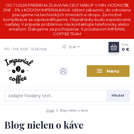
OD 1.1.2026 PREBIEHA ZĽAVA NA CELÝ NÁKUP V MIN. HODNOTE
29€ - 3% s KÓDOM IMPERIALKAVA. Vážení zákazníci, do odvolania
pracujeme na technických zmenách e-shopu. Za možné
komplikácie sa ospravedlňujeme. Objednávky budú expedované
naďalej. V prípade problémov nás kontaktujte telefonicky alebo
emailom. Ďakujeme za pochopenie. S pozdravom IMPERIAL
COFFEE TEAM
0
ks
EUR
0 €
PO - PIA: 10:00 - 14:00 hod.
Menu
Hľadať
Úvod
Blog nielen o káve
Blog nielen o káve