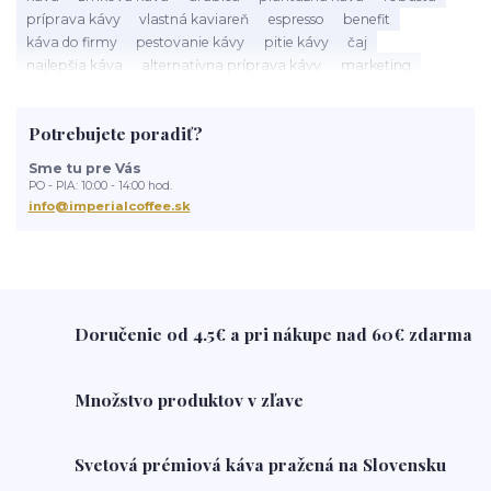
príprava kávy
vlastná kaviareň
espresso
benefit
káva do firmy
pestovanie kávy
pitie kávy
čaj
najlepšia káva
alternatívna príprava kávy
marketing
kaviareň
alteranatívna káva
chemex
kávovar
práca
prenájom kávovarov
ľadová káva
základné pojmy o káve
Potrebujete poradiť?
acidita
zdravie
Káva
ako vybrať káva
najelšpia káva
ako skladovať kávu
Domanakupuje
Slovenske produkty
Sme tu pre Vás
Slovensko
Eshop
darčeky
popcorn
popcorn zigmundo
PO - PIA: 10:00 - 14:00 hod.
kolatch
tuby kolatch
kávové predplatné
kolatch tuby
info@imperialcoffee.sk
mlynček na kávu
aká káva je najlepšia
french press
čerstvá káva
káva doma
brazília
brazílska káva
o káve
Doručenie od 4.5€ a pri nákupe nad 60€ zdarma
Množstvo produktov v zľave
Svetová prémiová káva pražená na Slovensku