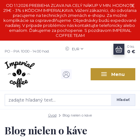
OD 1.1.2026 PREBIEHA ZĽAVA NA CELÝ NÁKUP V MIN. HODNOTE
29€ - 3% s KÓDOM IMPERIALKAVA. Vážení zákazníci, do odvolania
pracujeme na technických zmenách e-shopu. Za možné
komplikácie sa ospravedlňujeme. Objednávky budú expedované
naďalej. V prípade problémov nás kontaktujte telefonicky alebo
emailom. Ďakujeme za pochopenie. S pozdravom IMPERIAL
COFFEE TEAM
0
ks
EUR
0 €
PO - PIA: 10:00 - 14:00 hod.
Menu
Hľadať
Úvod
Blog nielen o káve
Blog nielen o káve