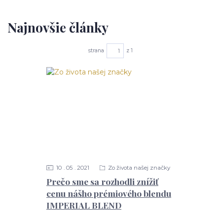
Najnovšie články
strana
z 1
10
05
2021
Zo života našej značky
Prečo sme sa rozhodli znížiť
cenu nášho prémiového blendu
IMPERIAL BLEND