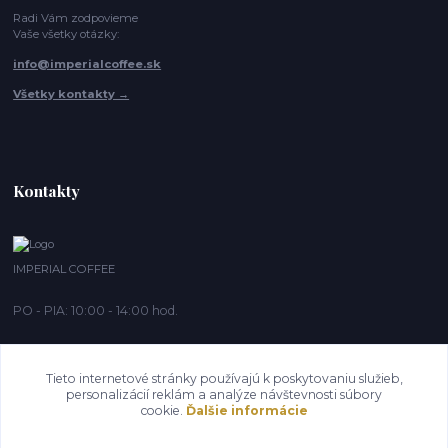
Radi Vám zodpovieme
Vaše všetky otázky:
info@imperialcoffee.sk
Všetky kontakty →
Kontakty
IMPERIAL COFFEE
PO - PIA: 10:00 - 14:00 hod.
info@imperialcoffee.sk
Tieto internetové stránky používajú k poskytovaniu služieb,
personalizácií reklám a analýze návštevnosti súbory
cookie.
Ďalšie informácie