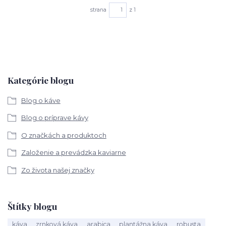
strana
z 1
Kategórie blogu
Blog o káve
Blog o príprave kávy
O značkách a produktoch
Založenie a prevádzka kaviarne
Zo života našej značky
Štítky blogu
káva
zrnková káva
arabica
plantážna káva
robusta