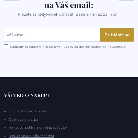
na Váš email:
Môžete sa kedykoľvek odhlásiť. Zasielame raz za 14 dní.
Prihlásiť sa
Súhlasím so
spracovaním osobných údajov
za účelom zasielania newslettera.
VŠETKO O NÁKUPE
Obchodné podmienky
Doprava a platba
Veľkoobchod/kamenné prevádzky
Spolupráca s influencermi