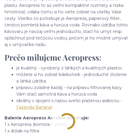
plastu. Aeropress to sú veľmi kompaktné rozmery a nízka
hmotnosť, vďaka čomu si ho viete zobrať na všetky Vaše
cesty. Všetko čo potrebuje je Aeropress, papierový filter,
čerstvo pomletá káva a horúca voda. Rovnako údržba tohto
kávovaru je naozaj veľmi jednoducho, stačí ho umyť resp.
opláchnuť pod tečúcou vodou, pričom je ho možné umývať
aj v umývačke riadu.
Prečo milujeme Aeropress:
je kvalitný - vyrobený z ľahkých a kvalitných plastov
môžete si ho zobrať kdekoľvek - jednoduché zloženie
a ľahká údržba
prípravu zvládne každý - na prípravu filtrovanej kávy
Vám stačí samotná káva a horúca voda
ideálny v spojení s našou svetlo praženou arabicou -
Fazenda Bananal
Balenie Aeropress Aerobie obsahuje:
1 x Aeropress (komora + piest)
1 x držiak na filtre