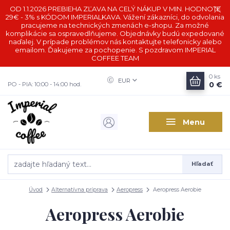
OD 1.1.2026 PREBIEHA ZĽAVA NA CELÝ NÁKUP V MIN. HODNOTE
29€ - 3% s KÓDOM IMPERIALKAVA. Vážení zákazníci, do odvolania
pracujeme na technických zmenách e-shopu. Za možné
komplikácie sa ospravedlňujeme. Objednávky budú expedované
naďalej. V prípade problémov nás kontaktujte telefonicky alebo
emailom. Ďakujeme za pochopenie. S pozdravom IMPERIAL
COFFEE TEAM
0
ks
EUR
0 €
PO - PIA: 10:00 - 14:00 hod.
Menu
Hľadať
Úvod
Alternatívna príprava
Aeropress
Aeropress Aerobie
Aeropress Aerobie