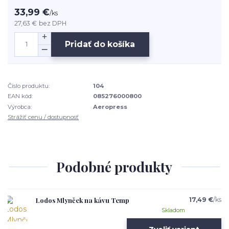
33,99 €
/
ks
27,63 €
bez DPH
Pridať do košíka
Číslo produktu:
104
EAN kód:
085276000800
Výrobca:
Aeropress
Strážiť cenu / dostupnosť
Podobné produkty
Lodos Mlynček na kávu Temp
17,49 €
/
ks
Skladom