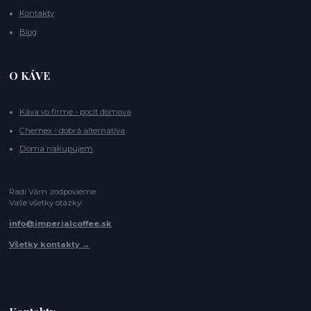
Kontakty
Blog
O KÁVE
Káva vo firme - pocit domova
Chemex - dobrá alternatíva
Doma nakupujem
Radi Vám zodpovieme
Vaše všetky otázky:
info@imperialcoffee.sk
Všetky kontakty →