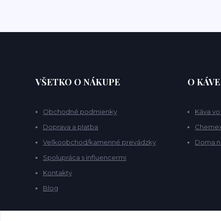
VŠETKO O NÁKUPE
O KÁVE
Obchodné podmienky
Káva vo
Doprava a platba
Chemex 
Veľkoobchod/kamenné prevádzky
Doma n
Spolupráca s influencermi
Kontakty
Blog