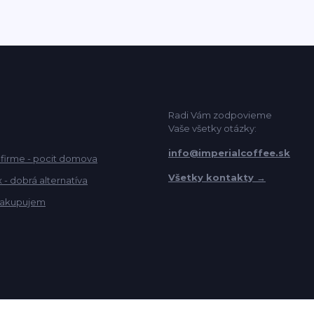
Radi Vám zodpovieme
Vaše všetky otázky:
info@imperialcoffee.sk
 firme - pocit domova
Všetky kontakty →
- dobrá alternatíva
akupujem