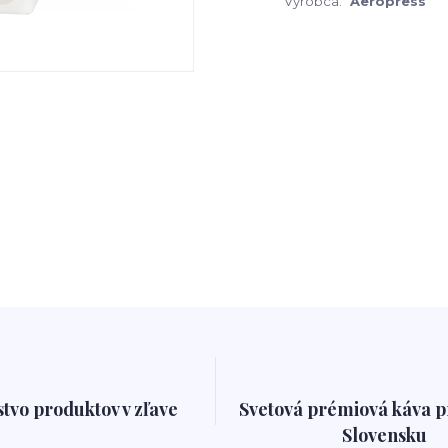
Výrobca:
Aeropress
tvo produktov v zľave
Svetová prémiová káva 
Slovensku