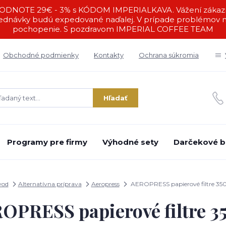
DNOTE 29€ - 3% s KÓDOM IMPERIALKAVA. Vážení zákazníc
ednávky budú expedované naďalej. V prípade problémov ná
pochopenie. S pozdravom IMPERIAL COFFEE TEAM
Obchodné podmienky
Kontakty
Ochrana súkromia
Hľadať
Programy pre firmy
Výhodné sety
Darčekové b
vod
Alternatívna príprava
Aeropress
AEROPRESS papierové filtre 35
OPRESS papierové filtre 3