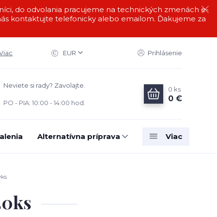
i, do odvolania pracujeme na technických zmenách e-
s kontaktujte telefonicky alebo emailom. Ďakujeme za
Viac
EUR
Prihlásenie
Neviete si rady? Zavolajte.
0
ks
0 €
PO - PIA: 10:00 - 14:00 hod.
alenia
Alternatívna príprava
Viac
0ks
50ks