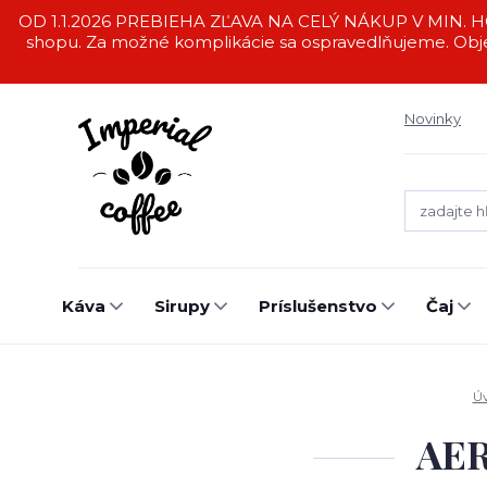
OD 1.1.2026 PREBIEHA ZĽAVA NA CELÝ NÁKUP V MIN. HO
shopu. Za možné komplikácie sa ospravedlňujeme. Obj
Novinky
Káva
Sirupy
Príslušenstvo
Čaj
Ú
AER