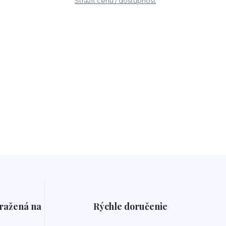
Strážiť cenu / dostupnosť
pražená na
Rýchle doručenie