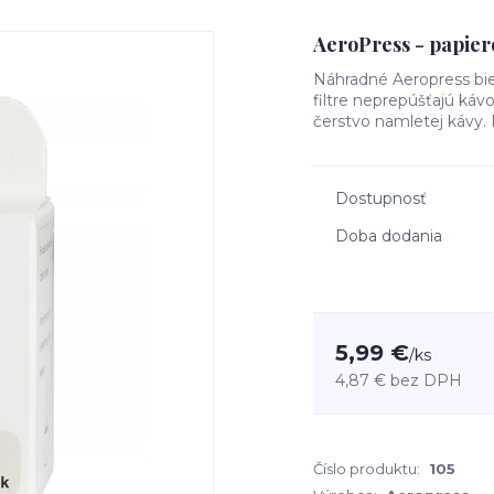
AeroPress - papiero
Náhradné Aeropress biel
filtre neprepúšťajú káv
čerstvo namletej kávy. 
Dostupnosť
Doba dodania
5,99 €
/
ks
4,87 €
bez DPH
Číslo produktu:
105