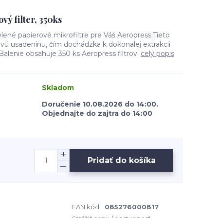
vý filter, 350ks
ené papierové mikrofiltre pre Váš Aeropress.Tieto
ovú usadeninu, čím dochádzka k dokonalej extrakcii
Balenie obsahuje 350 ks Aeropress filtrov.
celý popis
Skladom
Doručenie 10.08.2026 do 14:00.
Objednajte do zajtra do 14:00
Pridať do košíka
EAN kód:
085276000817