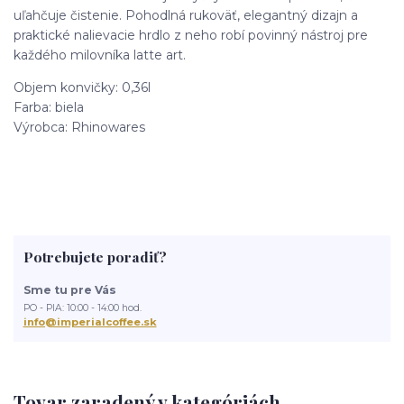
uľahčuje čistenie. Pohodlná rukoväť, elegantný dizajn a
praktické nalievacie hrdlo z neho robí povinný nástroj pre
každého milovníka latte art.
Objem konvičky: 0,36l
Farba: biela
Výrobca: Rhinowares
Potrebujete poradiť?
Sme tu pre Vás
PO - PIA: 10:00 - 14:00 hod.
info@imperialcoffee.sk
Tovar zaradený v kategóriách