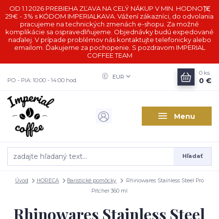
OD 1.1.2026 PREBIEHA ZĽAVA NA CELÝ NÁKUP V MIN. HODNOTE
29€ - 3% s KÓDOM IMPERIALKAVA. Vážení zákazníci, do odvolania
pracujeme na technických zmenách e-shopu. Za možné
komplikácie sa ospravedlňujeme. Objednávky budú expedované
naďalej. V prípade problémov nás kontaktujte telefonicky alebo
emailom. Ďakujeme za pochopenie. S pozdravom IMPERIAL
COFFEE TEAM
0
ks
EUR
0 €
PO - PIA: 10:00 - 14:00 hod.
Menu
Hľadať
Úvod
HORECA
Baristické pomôcky
Rhinowares Stainless Steel Pro
Pitcher 360 ml
Rhinowares Stainless Steel