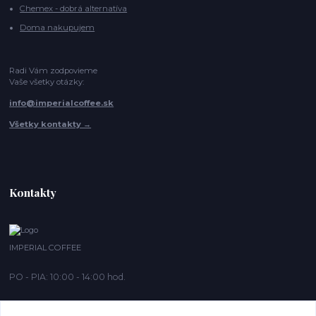
Chemex - dobrá alternatíva
Doma nakupujem
Radi Vám zodpovieme
Vaše všetky otázky:
info@imperialcoffee.sk
Všetky kontakty →
Kontakty
IMPERIAL COFFEE
PO - PIA: 10:00 - 14:00 hod.
info@imperialcoffee.sk