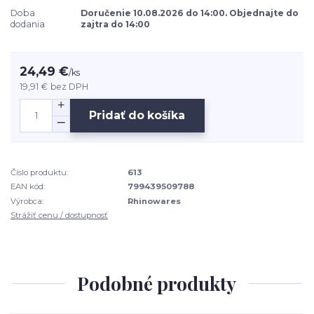
Doba
Doručenie 10.08.2026 do 14:00. Objednajte do
dodania
zajtra do 14:00
24,49 €
/
ks
19,91 €
bez DPH
Pridať do košíka
Číslo produktu:
613
EAN kód:
799439509788
Výrobca:
Rhinowares
Strážiť cenu / dostupnosť
Podobné produkty