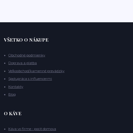
VŠETKO O NÁKUPE
Obchodné podmienky
Doprava a platba
Veľkoobchod/kamenné prevádzky
Spolupráca s influencermi
Kontakty
Blog
O KÁVE
Káva vo firme - pocit domova