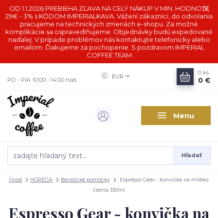
OD 1.1.2026 PREBIEHA ZĽAVA NA CELÝ NÁKUP V MIN. HODNOTE
29€ - 3% s KÓDOM IMPERIALKAVA. Vážení zákazníci, do odvolania
pracujeme na technických zmenách e-shopu. Za možné
komplikácie sa ospravedlňujeme. Objednávky budú expedované
naďalej. V prípade problémov nás kontaktujte telefonicky alebo
emailom. Ďakujeme za pochopenie. S pozdravom IMPERIAL
COFFEE TEAM
0
ks
EUR
0 €
PO - PIA: 10:00 - 14:00 hod.
Menu
Hľadať
Úvod
HORECA
Baristické pomôcky
Espresso Gear - konvička na mlieko,
čierna 350ml
Espresso Gear - konvička na