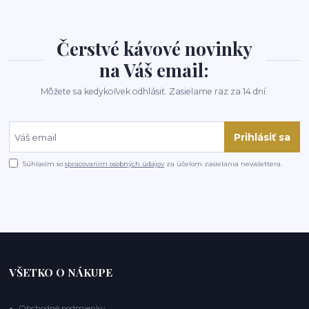
Čerstvé kávové novinky
na Váš email:
Môžete sa kedykoľvek odhlásiť. Zasielame raz za 14 dní.
Prihlásiť sa
Súhlasím so
spracovaním osobných údajov
za účelom zasielania newslettera.
VŠETKO O NÁKUPE
Obchodné podmienky