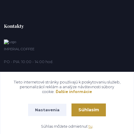
Kontakty
IMPERIAL COFFEE
PO - PIA: 10:00 - 14:00 hod.
info@imperialcoffee.sk
Tieto internetové stránky používajú k poskytovaniu služieb,
personalizácií reklám a analýze návštevnosti súbory
cookie.
Ďalšie informácie
Súhlasím
Nastavenia
IMPERIAL COFFEE 2020®
Súhlas môžete odmietnuť
tu
.
Vytvorené na
Eshop-rychlo.sk