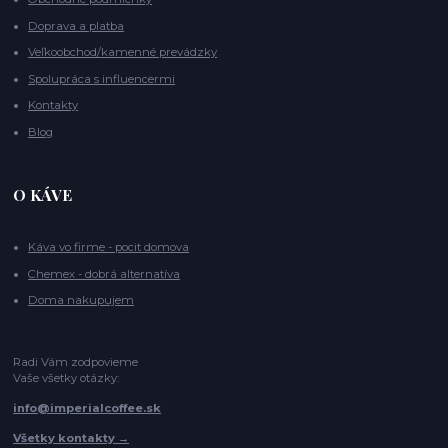
Doprava a platba
Veľkoobchod/kamenné prevádzky
Spolupráca s influencermi
Kontakty
Blog
O KÁVE
Káva vo firme - pocit domova
Chemex - dobrá alternatíva
Doma nakupujem
Radi Vám zodpovieme
Vaše všetky otázky:
info@imperialcoffee.sk
Všetky kontakty →