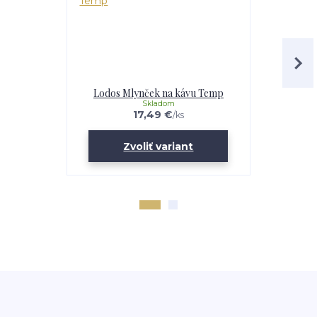
Lodos Mlynček na kávu Temp
AEROPRESS 
Skladom
17,49 €
/
ks
Zvoliť variant