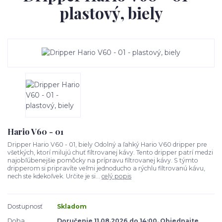
plastový, biely
Hario V60 - 01
Dripper Hario V60 - 01, biely Odolný a ľahký Hario V60 dripper pre
všetkých, ktorí milujú chuť filtrovanej kávy. Tento dripper patrí medzi
najobľúbenejšie pomôcky na prípravu filtrovanej kávy. S týmto
dripperom si pripravíte veľmi jednoducho a rýchlu filtrovanú kávu,
nech ste kdekoľvek. Určite je si...
celý popis
Dostupnosť
Skladom
Doba
Doručenie 11.08.2026 do 14:00. Objednajte