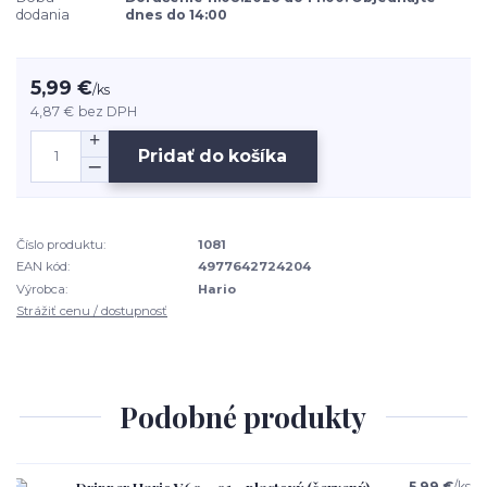
dodania
dnes do 14:00
5,99 €
/
ks
4,87 €
bez DPH
Pridať do košíka
Číslo produktu:
1081
EAN kód:
4977642724204
Výrobca:
Hario
Strážiť cenu / dostupnosť
Podobné produkty
5,99 €
/
ks