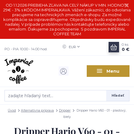
OD 1.1.2026 PREBIEHA ZĽAVA NA CELÝ NÁKUP V MIN. HODNOTE
29€ - 3% s KÓDOM IMPERIALKAVA. Vážení zákazníci, do odvolania
pracujeme na technických zmenách e-shopu. Za možné
komplikácie sa ospravedlňujeme. Objednávky budú expedované
naďalej. V prípade problémov nás kontaktujte telefonicky alebo
emailom. Ďakujeme za pochopenie. S pozdravom IMPERIAL
COFFEE TEAM
0
ks
EUR
0 €
PO - PIA: 10:00 - 14:00 hod.
Menu
Hľadať
Úvod
Alternatívna príprava
Dripper
Dripper Hario V60 - 01 - plastový,
biely
Dripper Hario V60 - 01 -