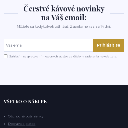
Čerstvé kávové novinky
na Váš email:
Môžete sa kedykoľvek odhlásiť. Zasielame raz za 14 dní.
Prihlásiť sa
Súhlasím so
spracovaním osobných údajov
za účelom zasielania newslettera.
VŠETKO O NÁKUPE
Obchodné podmienky
Doprava a platba