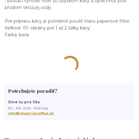
- postačí vyhodiť filter so zbytkom kávy a opláchnuť pod
prúdom tečúcej vody.
Pre prípravu kávy je potrebné použiť Hario papierové filtre.
Veľkosť: 01- ideálny pre 1 až 2 šálky kávy.
Farba: biela
Potrebujete poradiť?
Sme tu pre Vás
PO - PIA: 10:00 - 14:00 hod.
info@imperialcoffee.sk