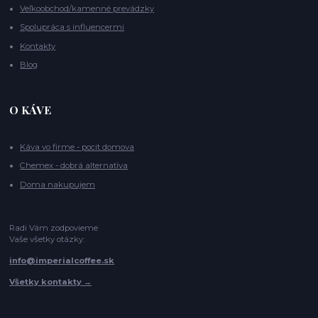
Veľkoobchod/kamenné prevádzky
Spolupráca s influencermi
Kontakty
Blog
O KÁVE
Káva vo firme - pocit domova
Chemex - dobrá alternatíva
Doma nakupujem
Radi Vám zodpovieme
Vaše všetky otázky:
info@imperialcoffee.sk
Všetky kontakty →