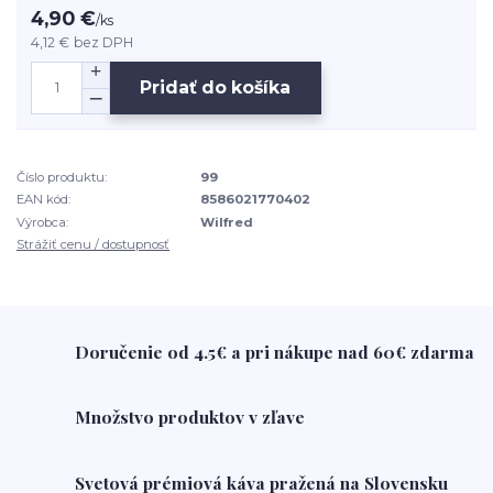
4,90 €
/
ks
4,12 €
bez DPH
Pridať do košíka
Číslo produktu:
99
EAN kód:
8586021770402
Výrobca:
Wilfred
Strážiť cenu / dostupnosť
Doručenie od 4.5€ a pri nákupe nad 60€ zdarma
Množstvo produktov v zľave
Svetová prémiová káva pražená na Slovensku