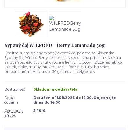
Sypaný čaj WILFRED - Berry Lemonade 50g
Kvalitne ručne balený sypaný ovocný čaj priamo zo Slovenska.
Sypaný čaj Wilfred Berry Lemonade v sebe nesie príjemne sladkú a
zároveň osviežujúcu chuť ovocia a lesných plodov. Zloženie: jablko,
ibištek, šípky, maliny, hrozno,baza, ríbezle, citrusy, brusnice,
prírodná arómaHmotnosť: 50 gramov (...
celý popis
Dostupnosť
Skladom u dodávateľa
Doba
Doručenie 11.08.2026 do 12:00. Objednajte
dodania
dnes do 14:00
Cena pred
5,49 €
zľavou