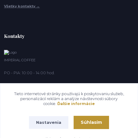
Všetky kontakty →
Kontakty
IMPERIAL COFFEE
PO - PIA: 10:00 - 14:00 hod.
info@imperialcoffee.sk
Tieto internetové stránky používajú k poskytovaniu služieb,
personalizácií reklám a analýze návštevnosti súbory
cookie.
Ďalšie informácie
Súhlasím
Nastavenia
IMPERIAL COFFEE 2020®