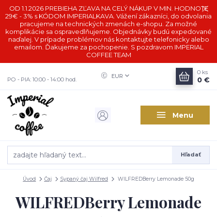
OD 1.1.2026 PREBIEHA ZĽAVA NA CELÝ NÁKUP V MIN. HODNOTE
29€ - 3% s KÓDOM IMPERIALKAVA. Vážení zákazníci, do odvolania
pracujeme na technických zmenách e-shopu. Za možné
komplikácie sa ospravedlňujeme. Objednávky budú expedované
naďalej. V prípade problémov nás kontaktujte telefonicky alebo
emailom. Ďakujeme za pochopenie. S pozdravom IMPERIAL
COFFEE TEAM
0
ks
EUR
0 €
PO - PIA: 10:00 - 14:00 hod.
Menu
Hľadať
Úvod
Čaj
Sypaný čaj Wilfred
WILFREDBerry Lemonade 50g
WILFREDBerry Lemonade