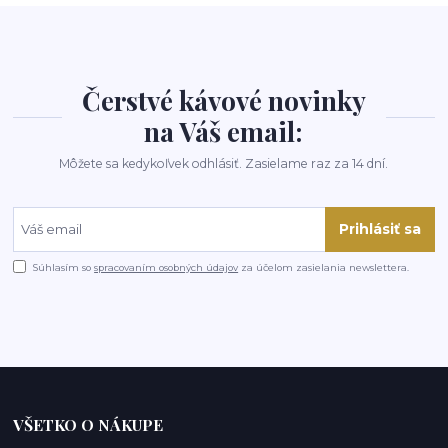
Čerstvé kávové novinky
na Váš email:
Môžete sa kedykoľvek odhlásiť. Zasielame raz za 14 dní.
Prihlásiť sa
Súhlasím so
spracovaním osobných údajov
za účelom zasielania newslettera.
VŠETKO O NÁKUPE