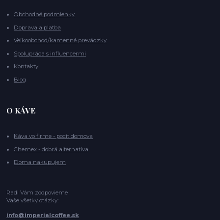
Obchodné podmienky
Doprava a platba
Veľkoobchod/kamenné prevádzky
Spolupráca s influencermi
Kontakty
Blog
O KÁVE
Káva vo firme - pocit domova
Chemex - dobrá alternatíva
Doma nakupujem
Radi Vám zodpovieme
Vaše všetky otázky:
info@imperialcoffee.sk