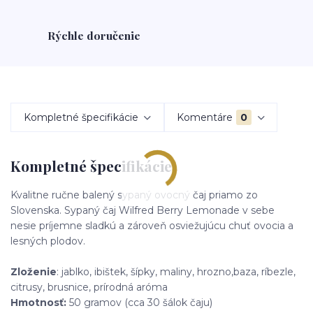
Rýchle doručenie
Kompletné špecifikácie
Komentáre
0
Kompletné špecifikácie
Kvalitne ručne balený sypaný ovocný čaj priamo zo
Slovenska. Sypaný čaj Wilfred Berry Lemonade v sebe
nesie príjemne sladkú a zároveň osviežujúcu chuť ovocia a
lesných plodov.
Zloženie
: jablko, ibištek, šípky, maliny, hrozno,baza, ríbezle,
citrusy, brusnice, prírodná aróma
Hmotnosť:
50 gramov (cca 30 šálok čaju)