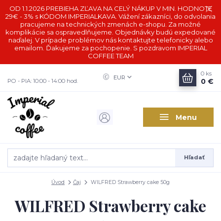
OD 1.1.2026 PREBIEHA ZĽAVA NA CELÝ NÁKUP V MIN. HODNOTE
29€ - 3% s KÓDOM IMPERIALKAVA. Vážení zákazníci, do odvolania
pracujeme na technických zmenách e-shopu. Za možné
komplikácie sa ospravedlňujeme. Objednávky budú expedované
naďalej. V prípade problémov nás kontaktujte telefonicky alebo
emailom. Ďakujeme za pochopenie. S pozdravom IMPERIAL
COFFEE TEAM
0
ks
EUR
0 €
PO - PIA: 10:00 - 14:00 hod.
Menu
Hľadať
Úvod
Čaj
WILFRED Strawberry cake 50g
WILFRED Strawberry cake