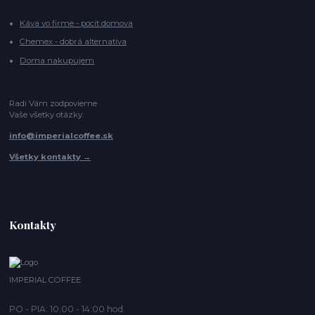
Káva vo firme - pocit domova
Chemex - dobrá alternatíva
Doma nakupujem
Radi Vám zodpovieme
Vaše všetky otázky:
info@imperialcoffee.sk
Všetky kontakty →
Kontakty
IMPERIAL COFFEE
PO - PIA: 10:00 - 14:00 hod.