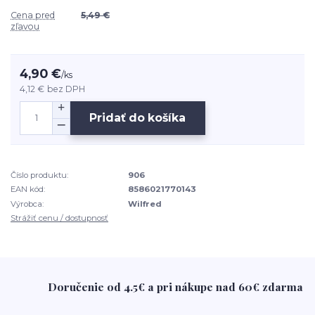
Cena pred
5,49 €
zľavou
4,90 €
/
ks
4,12 €
bez DPH
Pridať do košíka
Číslo produktu:
906
EAN kód:
8586021770143
Výrobca:
Wilfred
Strážiť cenu / dostupnosť
Doručenie od 4.5€ a pri nákupe nad 60€ zdarma