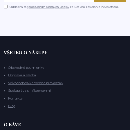
Súhlasím so
spracovaním osobných údajov
za účelom zasielania newslettera.
VŠETKO O NÁKUPE
Obchodné podmienky
Doprava a platba
Veľkoobchod/kamenné prevádzky
Spolupráca s influencermi
Kontakty
Blog
O KÁVE