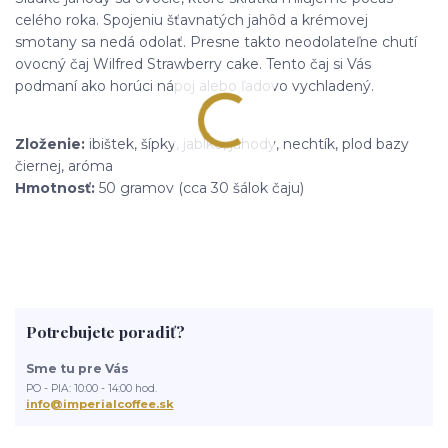
celého roka. Spojeniu šťavnatých jahôd a krémovej
smotany sa nedá odolať. Presne takto neodolateľne chutí
ovocný čaj Wilfred Strawberry cake. Tento čaj si Vás
podmaní ako horúci nápoj alebo ľadovo vychladený.
Zloženie:
ibištek, šípky, jablko, jahody, nechtík, plod bazy
čiernej, aróma
Hmotnosť:
50 gramov (cca 30 šálok čaju)
Potrebujete poradiť?
Sme tu pre Vás
PO - PIA: 10:00 - 14:00 hod.
info@imperialcoffee.sk