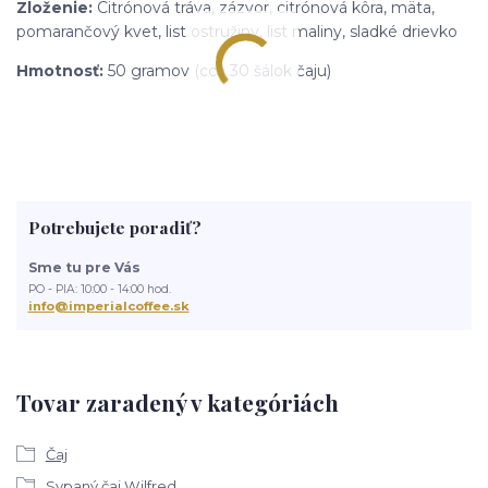
Zloženie:
Citrónová tráva, zázvor, citrónová kôra, mäta,
pomarančový kvet, list ostružiny, list maliny, sladké drievko
Hmotnosť:
50 gramov (cca 30 šálok čaju)
Potrebujete poradiť?
Sme tu pre Vás
PO - PIA: 10:00 - 14:00 hod.
info@imperialcoffee.sk
Tovar zaradený v kategóriách
Čaj
Sypaný čaj Wilfred