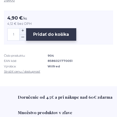
zľavou
4,90 €
/
ks
4,12 €
bez DPH
Pridať do košíka
Číslo produktu:
904
EAN kód:
8586021770051
Výrobca:
Wilfred
Strážiť cenu / dostupnosť
Doručenie od 4.5€ a pri nákupe nad 60€ zdarma
Množstvo produktov v zľave