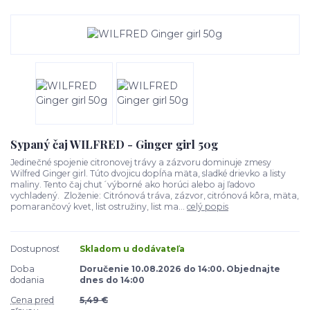
Sypaný čaj WILFRED - Ginger girl 50g
Jedinečné spojenie citronovej trávy a zázvoru dominuje zmesy
Wilfred Ginger girl. Túto dvojicu dopĺňa mäta, sladké drievko a listy
maliny. Tento čaj chut´výborné ako horúci alebo aj ľadovo
vychladený. Zloženie: Citrónová tráva, zázvor, citrónová kôra, mäta,
pomarančový kvet, list ostružiny, list ma...
celý popis
Dostupnosť
Skladom u dodávateľa
Doba
Doručenie 10.08.2026 do 14:00. Objednajte
dodania
dnes do 14:00
Cena pred
5,49 €