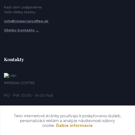
Radi Vám zodpovieme
Vaše všetky otázky:
info@imperialcoffee.sk
Všetky kontakty →
Kontakty
IMPERIAL COFFEE
PO - PIA: 10:00 - 14:00 hod.
info@imperialcoffee.sk
Tieto internetové stránky používajú k poskytovaniu služieb,
personalizácií reklám a analýze návštevnosti súbory
cookie.
Ďalšie informácie