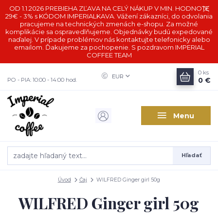
OD 1.1.2026 PREBIEHA ZĽAVA NA CELÝ NÁKUP V MIN. HODNOTE
29€ - 3% s KÓDOM IMPERIALKAVA. Vážení zákazníci, do odvolania
pracujeme na technických zmenách e-shopu. Za možné
komplikácie sa ospravedlňujeme. Objednávky budú expedované
naďalej. V prípade problémov nás kontaktujte telefonicky alebo
emailom. Ďakujeme za pochopenie. S pozdravom IMPERIAL
COFFEE TEAM
0
ks
EUR
0 €
PO - PIA: 10:00 - 14:00 hod.
Menu
Hľadať
Úvod
Čaj
WILFRED Ginger girl 50g
WILFRED Ginger girl 50g