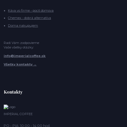
Káva vo firme - pocit domova
Chemex - dobrá alternatíva
Doma nakupujem
Radi Vám zodpovieme
Vaše všetky otázky:
info@imperialcoffee.sk
Všetky kontakty →
Kontakty
IMPERIAL COFFEE
PO - PIA: 10:00 - 14:00 hod.