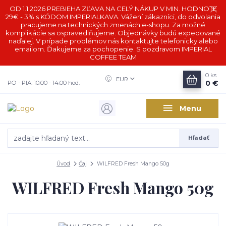
OD 1.1.2026 PREBIEHA ZĽAVA NA CELÝ NÁKUP V MIN. HODNOTE
29€ - 3% s KÓDOM IMPERIALKAVA. Vážení zákazníci, do odvolania
pracujeme na technických zmenách e-shopu. Za možné
komplikácie sa ospravedlňujeme. Objednávky budú expedované
naďalej. V prípade problémov nás kontaktujte telefonicky alebo
emailom. Ďakujeme za pochopenie. S pozdravom IMPERIAL
COFFEE TEAM
0
ks
EUR
0 €
PO - PIA: 10:00 - 14:00 hod.
Menu
Hľadať
Úvod
Čaj
WILFRED Fresh Mango 50g
WILFRED Fresh Mango 50g