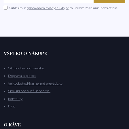
Súhlasím so
spracovaním osobných údajov
za účelom zasielania newslettera.
VŠETKO O NÁKUPE
Obchodné podmienky
Doprava a platba
Veľkoobchod/kamenné prevádzky
Spolupráca s influencermi
Kontakty
Blog
O KÁVE