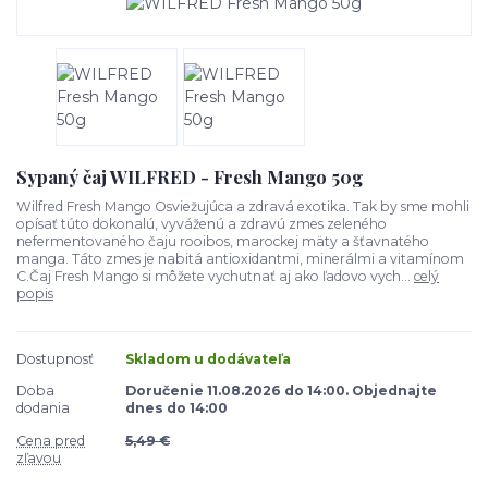
Sypaný čaj WILFRED - Fresh Mango 50g
Wilfred Fresh Mango Osviežujúca a zdravá exotika. Tak by sme mohli
opísať túto dokonalú, vyváženú a zdravú zmes zeleného
nefermentovaného čaju rooibos, marockej mäty a šťavnatého
manga. Táto zmes je nabitá antioxidantmi, minerálmi a vitamínom
C.Čaj Fresh Mango si môžete vychutnať aj ako ľadovo vych...
celý
popis
Dostupnosť
Skladom u dodávateľa
Doba
Doručenie 11.08.2026 do 14:00. Objednajte
dodania
dnes do 14:00
Cena pred
5,49 €
zľavou