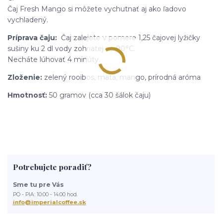
Čaj Fresh Mango si môžete vychutnať aj ako ľadovo
vychladený.
Príprava čaju:
Čaj zalejete v pomere 1,25 čajovej lyžičky
sušiny ku 2 dl vody zohriatej na 90°C.
Necháte lúhovať 4 minúty.
Zloženie:
zelený rooibos, mäta, mango, prírodná aróma
Hmotnosť:
50 gramov (cca 30 šálok čaju)
Potrebujete poradiť?
Sme tu pre Vás
PO - PIA: 10:00 - 14:00 hod.
info@imperialcoffee.sk