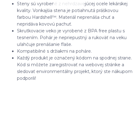
Steny sú vyrobené z nehrdzavejúcej ocele lekárskej
kvality. Vonkajšia stena je potiahnutá práškovou
farbou Hardshell™. Materiál neprenáša chuť a
nepridáva kovovú pachuť.
Skrutkovacie veko je vyrobené z BPA free plastu s
tesnením. Pohár je nepriepustný a rukoväť na veku
uľahčuje prenášanie fľaše.
Kompatibilné s držiakmi na poháre.
Každý produkt je označený kódom na spodnej strane.
Kód si môžete zaregistrovať na webovej stránke a
sledovať environmentálny projekt, ktorý ste nákupom
podporili!