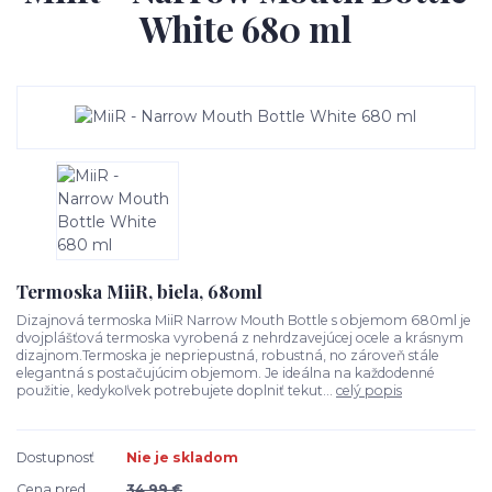
White 680 ml
Termoska MiiR, biela, 680ml
Dizajnová termoska MiiR Narrow Mouth Bottle s objemom 680ml je
dvojplášťová termoska vyrobená z nehrdzavejúcej ocele a krásnym
dizajnom.Termoska je nepriepustná, robustná, no zároveň stále
elegantná s postačujúcim objemom. Je ideálna na každodenné
použitie, kedykoľvek potrebujete doplniť tekut...
celý popis
Dostupnosť
Nie je skladom
Cena pred
34,99 €