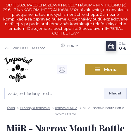
OD 1.1.2026 PREBIEHA ZĽAVA NA CELÝ NÁKUP V MIN. HODNOTE
29€ - 3% s KÓDOM IMPERIALKAVA. Vážení zákazníci, do odvolania
pracujeme na technických zmenách e-shopu. Za možné
komplikácie sa ospravedlňujeme. Objednávky budú expedované
naďalej. V prípade problémov nás kontaktujte telefonicky alebo
emailom. Ďakujeme za pochopenie. S pozdravom IMPERIAL
COFFEE TEAM
0
ks
EUR
0 €
PO - PIA: 10:00 - 14:00 hod.
Menu
Hľadať
Úvod
Hrnčeky a termosky
Termosky MiiR
MiiR - Narrow Mouth Bottle
White 680 ml
MiiR - Narrow Mouth Bottle