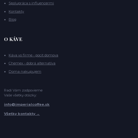
Spolupráca s influencermi
Kontakty
Blog
O KÁVE
Káva vo firme - pocit domova
Chemex - dobrá alternatíva
Doma nakupujem
Radi Vám zodpovieme
Vaše všetky otázky:
info@imperialcoffee.sk
Všetky kontakty →