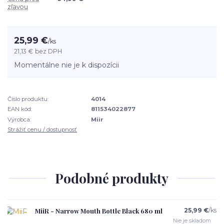
zľavou
25,99 €
/
ks
21,13 €
bez DPH
Momentálne nie je k dispozícii
Číslo produktu:
4014
EAN kód:
811534022877
Výrobca:
Miir
Strážiť cenu / dostupnosť
Podobné produkty
MiiR - Narrow Mouth Bottle Black 680 ml
25,99 €
/
ks
Nie je skladom