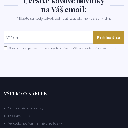
Čerstvé kávové novinky
na Váš email:
Môžete sa kedykoľvek odhlásiť. Zasielame raz za 14 dní.
Prihlásiť sa
Súhlasím so
spracovaním osobných údajov
za účelom zasielania newslettera.
VŠETKO O NÁKUPE
Obchodné podmienky
Doprava a platba
Veľkoobchod/kamenné prevádzky