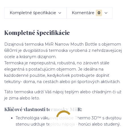
Kompletné špecifikácie
Komentáre
0
Kompletné špecifikácie
Dizajnová termoska MiiR Narrow Mouth Bottle s objemom
680ml je dvojplášťová termoska vyrobená z nehrdzavejúcej
ocele a krásnym dizajnom.
Termoska je nepriepustná, robustná, no zároveň stále
elegantná s postačujúcim objemom. Je ideálna na
každodenné použitie, kedykoľvek potrebujete doplniť
tekutiny- doma, na cestách alebo pri športových aktivitách.
Táto termoska udrží Váš nápoj teplým alebo chladným či už
je zima alebo leto.
Kľúčové vlastnosti termosky MiiR:
Technológia vákuovej izolácie Thermo 3D™ s dvojitou
stenou udržuje teplotu nápoja - horúci alebo studený.