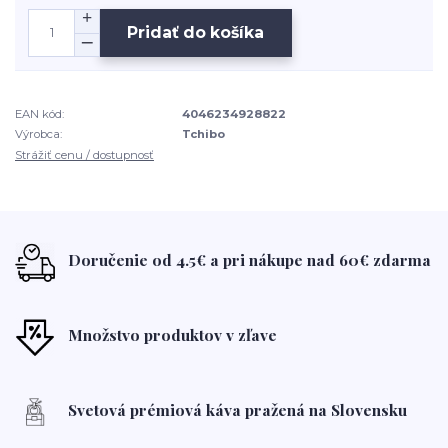
Pridať do košíka
EAN kód:
4046234928822
Výrobca:
Tchibo
Strážiť cenu / dostupnosť
Doručenie od 4.5€ a pri nákupe nad 60€ zdarma
Množstvo produktov v zľave
Svetová prémiová káva pražená na Slovensku