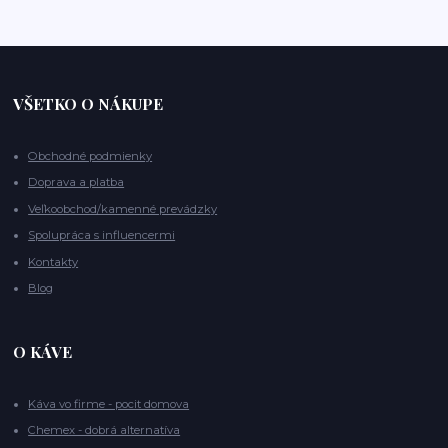
VŠETKO O NÁKUPE
Obchodné podmienky
Doprava a platba
Veľkoobchod/kamenné prevádzky
Spolupráca s influencermi
Kontakty
Blog
O KÁVE
Káva vo firme - pocit domova
Chemex - dobrá alternatíva