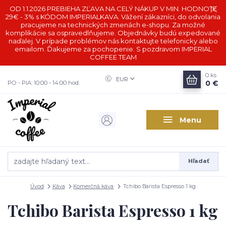
OD 1.1.2026 PREBIEHA ZĽAVA NA CELÝ NÁKUP V MIN. HODNOTE
29€ - 3% s KÓDOM IMPERIALKAVA. Vážení zákazníci, do odvolania
pracujeme na technických zmenách e-shopu. Za možné
komplikácie sa ospravedlňujeme. Objednávky budú expedované
naďalej. V prípade problémov nás kontaktujte telefonicky alebo
emailom. Ďakujeme za pochopenie. S pozdravom IMPERIAL
COFFEE TEAM
0
ks
EUR
0 €
PO - PIA: 10:00 - 14:00 hod.
Menu
Hľadať
Úvod
Káva
Komerčná káva
Tchibo Barista Espresso 1 kg
Tchibo Barista Espresso 1 kg