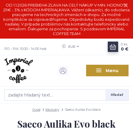
OD 1.1.2026 PREBIEHA ZĽAVA NA CELÝ NÁKUP V MIN. HODNOTE
29€ - 3% s KÓDOM IMPERIALKAVA. Vážení zákazníci, do odvolania
pracujeme na technických zmenách e-shopu. Za možné
komplikácie sa ospravedlňujeme. Objednávky budú expedované
naďalej. V prípade problémov nás kontaktujte telefonicky alebo
emailom. Ďakujeme za pochopenie. S pozdravom IMPERIAL
COFFEE TEAM
0
ks
EUR
0 €
PO - PIA: 10:00 - 14:00 hod.
Menu
Hľadať
Úvod
Kávovary
Saeco Aulika Evo black
Saeco Aulika Evo black