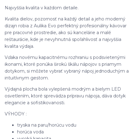
Najvyššia kvalita v každom detaile.
Kvalita dielov, pozornosť na každý detail a jeho moderný
dizajn robia z Aulika Evo perfektný profesionálny kávovar
pre pracovné prostredie, ako sú kancelárie a malé
reštaurácie, kde je nevyhnutná spoľahlivosť a najvyššia
kvalita výdaja.
Vďaka novému kapacitnému rozhraniu s podsvietenými
ikonami, ktoré ponúka širokú škálu nápojov s priamym
dotykom, si môžete vybrať vybraný nápoj jednoduchým a
intuitívnym gestom.
Výdajná plocha bola vylepšená modrým a bielym LED
osvetlením, ktoré sprevádza prípravu nápoja, dáva dotyk
elegancie a sofistikovanosti.
VÝHODY :
tryska na paru/horúcu vodu
horúca voda
vysoká kapacita