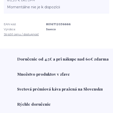
812,20 €
bez DPH
Momentálne nie je k dispozícii
EAN kód:
8016712036666
Výrobca:
Saeco
Strážiť cenu / dostupnosť
Doručenie od 4.5€ a pri nákupe nad 60€ zdarma
Množstvo produktov v zľave
Svetová prémiová káva pražená na Slovensku
Rýchle doručenie