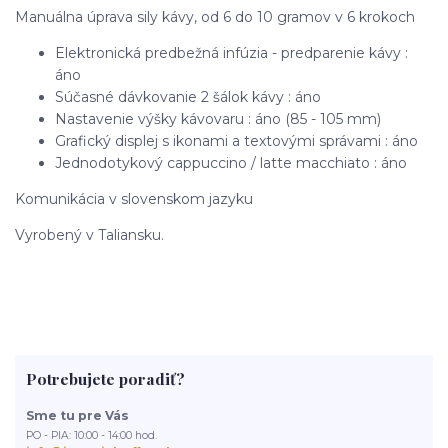
Manuálna úprava sily kávy, od 6 do 10 gramov v 6 krokoch
Elektronická predbežná infúzia - predparenie kávy :
áno
Súčasné dávkovanie 2 šálok kávy : áno
Nastavenie výšky kávovaru : áno (85 - 105 mm)
Grafický displej s ikonami a textovými správami : áno
Jednodotykový cappuccino / latte macchiato : áno
Komunikácia v slovenskom jazyku
Vyrobený v Taliansku.
Potrebujete poradiť?
Sme tu pre Vás
PO - PIA: 10:00 - 14:00 hod.