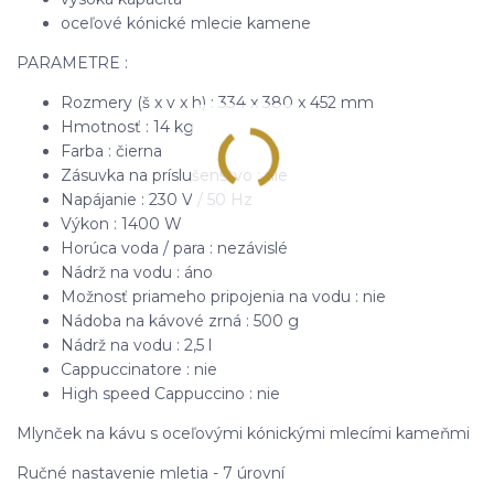
oceľové kónické mlecie kamene
PARAMETRE :
Rozmery (š x v x h) : 334 x 380 x 452 mm
Hmotnosť : 14 kg
Farba : čierna
Zásuvka na príslušenstvo : nie
Napájanie : 230 V / 50 Hz
Výkon : 1400 W
Horúca voda / para : nezávislé
Nádrž na vodu : áno
Možnosť priameho pripojenia na vodu : nie
Nádoba na kávové zrná : 500 g
Nádrž na vodu : 2,5 l
Cappuccinatore : nie
High speed Cappuccino : nie
Mlynček na kávu s oceľovými kónickými mlecími kameňmi
Ručné nastavenie mletia - 7 úrovní