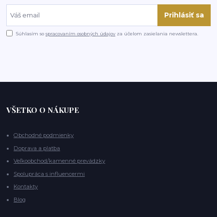
Prihlásiť sa
Súhlasím so
spracovaním osobných údajov
za účelom zasielania newslettera.
VŠETKO O NÁKUPE
Obchodné podmienky
Doprava a platba
Veľkoobchod/kamenné prevádzky
Spolupráca s influencermi
Kontakty
Blog