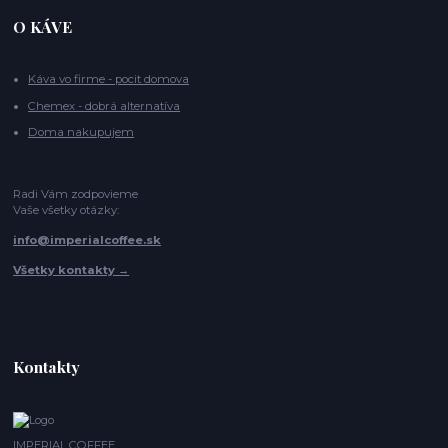
O KÁVE
Káva vo firme - pocit domova
Chemex - dobrá alternatíva
Doma nakupujem
Radi Vám zodpovieme
Vaše všetky otázky:
info@imperialcoffee.sk
Všetky kontakty →
Kontakty
IMPERIAL COFFEE