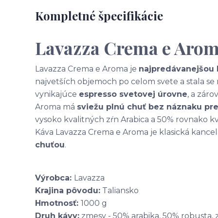
Kompletné špecifikácie
Lavazza Crema e Aroma
Lavazza Crema e Aroma je
najpredávanejšou 
najvetších objemoch po celom svete a stala se 
vynikajúce
espresso svetovej úrovne
, a zár
Aroma má
sviežu plnú chuť bez náznaku pr
vysoko kvalitných zŕn Arabica a 50% rovnako kv
Káva Lavazza Crema e Aroma je klasická kance
chuťou
.
Výrobca:
Lavazza
Krajina pôvodu:
Taliansko
Hmotnosť:
1000 g
Druh kávy:
zmesy - 50% arabika, 50% robusta, 