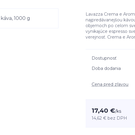
Lavazza Crema e Aroma
najpredávanejšou kávou
objemoch po celom svet
vynikajúce espresso sv
verejnosť. Crema e Aro
Dostupnosť
Doba dodania
Cena pred zľavou
17,40 €
/
ks
14,62 €
bez DPH