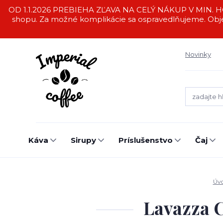
OD 1.1.2026 PREBIEHA ZĽAVA NA CELÝ NÁKUP V MIN. HO
shopu. Za možné komplikácie sa ospravedlňujeme. Obj
Novinky
Káva
Sirupy
Príslušenstvo
Čaj
Úv
Lavazza 