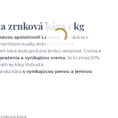
 zrnková káva 1 kg
kávou spoločnosti Lavazza
. Predává sa v
merítkom kvality dobrej kávy. Je to
oveň káva dostupná pre širokú verejnosť. Crema e
epraženia a vynikajúcu cremu
. Je to zmes 50%
alitnej kávy Robusta.
lárska káva
s vynikajúcou penou a jemnou
zrnková káva