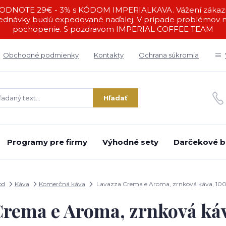
DNOTE 29€ - 3% s KÓDOM IMPERIALKAVA. Vážení zákazníc
ednávky budú expedované naďalej. V prípade problémov ná
pochopenie. S pozdravom IMPERIAL COFFEE TEAM
Obchodné podmienky
Kontakty
Ochrana súkromia
Hľadať
Programy pre firmy
Výhodné sety
Darčekové b
od
Káva
Komerčná káva
Lavazza Crema e Aroma, zrnková káva, 10
Crema e Aroma, zrnková káv