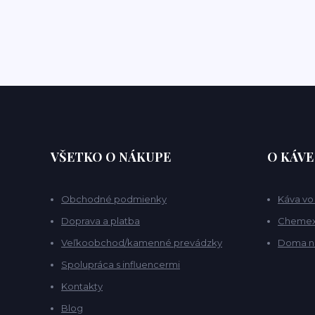
VŠETKO O NÁKUPE
O KÁVE
Obchodné podmienky
Káva vo
Doprava a platba
Chemex 
Veľkoobchod/kamenné prevádzky
Doma n
Spolupráca s influencermi
Kontakty
Blog