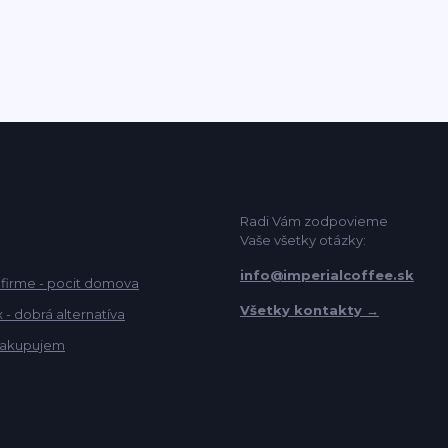
Radi Vám zodpovieme
Vaše všetky otázky:
info@imperialcoffee.sk
 firme - pocit domova
Všetky kontakty →
- dobrá alternatíva
akupujem