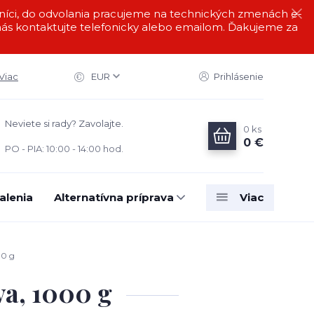
i, do odvolania pracujeme na technických zmenách e-
s kontaktujte telefonicky alebo emailom. Ďakujeme za
Viac
EUR
Prihlásenie
Neviete si rady? Zavolajte.
0
ks
0 €
PO - PIA: 10:00 - 14:00 hod.
alenia
Alternatívna príprava
Viac
00 g
a, 1000 g