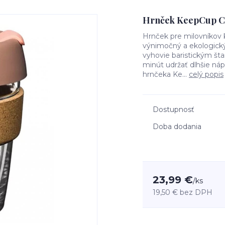
Hrnček KeepCup Co
Hrnček pre milovníkov
výnimočný a ekologický
vyhovie baristickým šta
minút udržať dlhšie náp
hrnčeka Ke...
celý popis
Dostupnosť
Doba dodania
23,99 €
/
ks
19,50 €
bez DPH