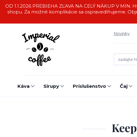
OD 1.1.2026 PREBIEHA ZĽAVA NA CELÝ NÁKUP V MIN. HO
shopu. Za možné komplikácie sa ospravedlňujeme. Obj
Novinky
Káva
Sirupy
Príslušenstvo
Čaj
Keep