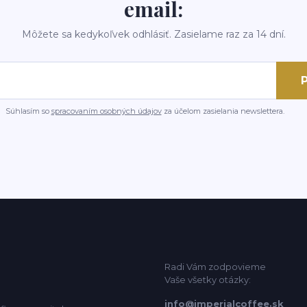
email:
Môžete sa kedykoľvek odhlásiť. Zasielame raz za 14 dní.
P
Súhlasím so
spracovaním osobných údajov
za účelom zasielania newslettera.
Radi Vám zodpovieme
Vaše všetky otázky:
info@imperialcoffee.sk