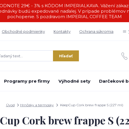
DNOTE 29€ - 3% s KÓDOM IMPERIALKAVA. Vážení zákazníc
ednávky budú expedované naďalej. V prípade problémov ná
pochopenie. S pozdravom IMPERIAL COFFEE TEAM
Obchodné podmienky
Kontakty
Ochrana súkromia
Hľadať
Programy pre firmy
Výhodné sety
Darčekové b
Úvod
Hrnčeky a termosky
KeepCup Cork brew frappe S (227 ml)
Cup Cork brew frappe S (22