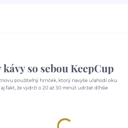
v kávy so sebou KeepCup
znovu použiteľný hrnček, ktorý navyše ulahodí oku
j fakt, že vydrží o 20 až 30 minút udržať dlhšie
a