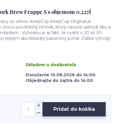
rk Brew Frappe S s objemom 0,227l
 kávy so sebou KeepCup KeepCup Original je
 znovu použiteľný hrnček, ktorý navyše ulahodí oku a
ndardom. Výhodou je aj fakt, že vydrží o 20 až 30
oj teplým ako klasický papierový pohár. Ďalšie výhody
Skladom u dodávateľa
Doručenie 10.08.2026 do 14:00.
Objednajte do zajtra do 14:00
Pridať do košíka