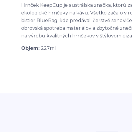
Hrnček KeepCup je austrálska značka, ktorú za
ekologické hrnčeky na kávu. Všetko začalo v rok
bistier BlueBag, kde predávali čerstvé sendviče,
obrovská spotreba materiálov a zbytočné znečis
na výrobu kvalitných hrnčekov v štýlovom dizaj
Objem:
227ml