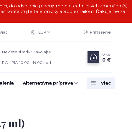
i, do odvolania pracujeme na technických zmenách e-
s kontaktujte telefonicky alebo emailom. Ďakujeme za
Viac
EUR
Prihlásenie
Neviete si rady? Zavolajte.
0
ks
0 €
PO - PIA: 10:00 - 14:00 hod.
alenia
Alternatívna príprava
Viac
7 ml)