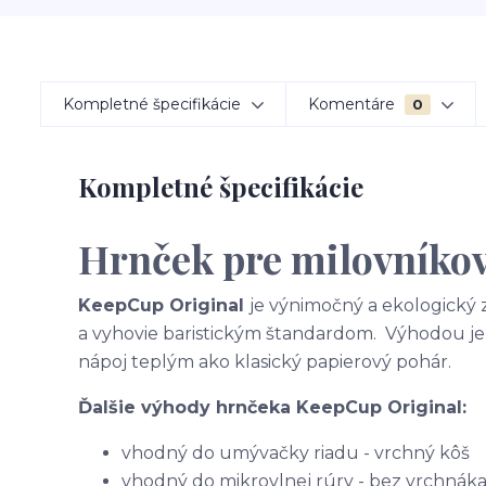
Kompletné špecifikácie
Komentáre
0
Kompletné špecifikácie
Hrnček pre milovníko
KeepCup Original
je výnimočný a ekologický 
a vyhovie baristickým štandardom. Výhodou je a
nápoj teplým ako klasický papierový pohár.
Ďalšie výhody hrnčeka KeepCup Original:
vhodný do umývačky riadu - vrchný kôš
vhodný do mikrovlnej rúry - bez vrchnák