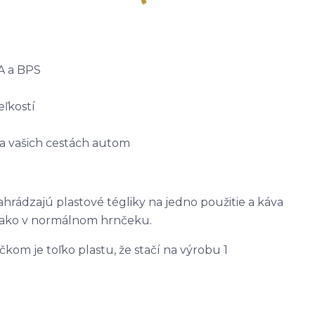
A a BPS
ľkostí
 vašich cestách autom
hrádzajú plastové tégliky na jedno použitie a káva
e, ako v normálnom hrnčeku.
čkom je toľko plastu, že stačí na výrobu 1