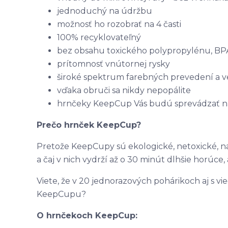
jednoduchý na údržbu
možnosť ho rozobrať na 4 časti
100% recyklovateľný
bez obsahu toxického polypropylénu, BP
prítomnosť vnútornej rysky
široké spektrum farebných prevedení a ve
vďaka obruči sa nikdy nepopálite
hrnčeky KeepCup Vás budú sprevádzať na
Prečo hrnček KeepCup?
Pretože KeepCupy sú ekologické, netoxické, na
a čaj v nich vydrží až o 30 minút dlhšie horúc
Viete, že v 20 jednorazových pohárikoch aj s vie
KeepCupu?
O hrnčekoch KeepCup: