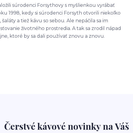
ložili súrodenci Forsythovy s myšlienkou vyrábať
u 1998, kedy si súrodenci Forsyth otvorili niekoľko
 šaláty a tiež kávu so sebou. Ale nepáčila sa im
ťovanie životného prostredia. A tak sa zrodil nápad
ne, ktoré by sa dali používať znovu a znovu.
Čerstvé kávové novinky na Váš