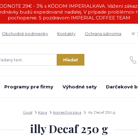
DNOTE 29€ - 3% s KÓDOM IMPERIALKAVA. Vážení zákazníc
ednávky budú expedované naďalej. V prípade problémov ná
pochopenie. S pozdravom IMPERIAL COFFEE TEAM
Obchodné podmienky
Kontakty
Ochrana súkromia
Hľadať
Programy pre firmy
Výhodné sety
Darčekové b
Úvod
Káva
Komerčná káva
illy Decaf 250 g
illy Decaf 250 g