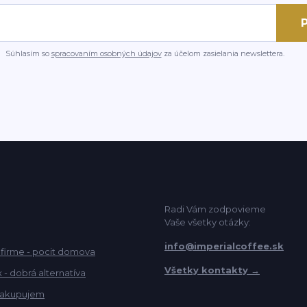
P
Súhlasím so
spracovaním osobných údajov
za účelom zasielania newslettera.
Radi Vám zodpovieme
Vaše všetky otázky:
info@imperialcoffee.sk
 firme - pocit domova
Všetky kontakty →
- dobrá alternatíva
akupujem