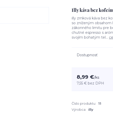
Illy káva bez kofeí
illy zrnková káva bez k
so zníženým obsahom k
zákonného limitu pre b
chutné espresso s aróm
svojím bohatým tel...
ce
Dostupnosť
8,99 €
/
ks
7,55 €
bez DPH
Číslo produktu:
11
Výrobca:
illy