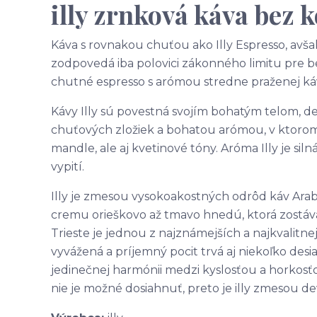
illy zrnková káva bez 
Káva s rovnakou chuťou ako Illy Espresso, av
zodpovedá iba polovici zákonného limitu pre 
chutné espresso s arómou stredne praženej ká
Kávy Illy sú povestná svojím bohatým telom, d
chuťových zložiek a bohatou arómou, v ktoro
mandle, ale aj kvetinové tóny. Aróma Illy je siln
vypití.
Illy je zmesou vysokoakostných odrôd káv Arabi
cremu orieškovo až tmavo hnedú, ktorá zostáva 
Trieste je jednou z najznámejších a najkvalitnejši
vyvážená a príjemný pocit trvá aj niekoľko desia
jedinečnej harmónii medzi kyslosťou a horkos
nie je možné dosiahnuť, preto je illy zmesou de