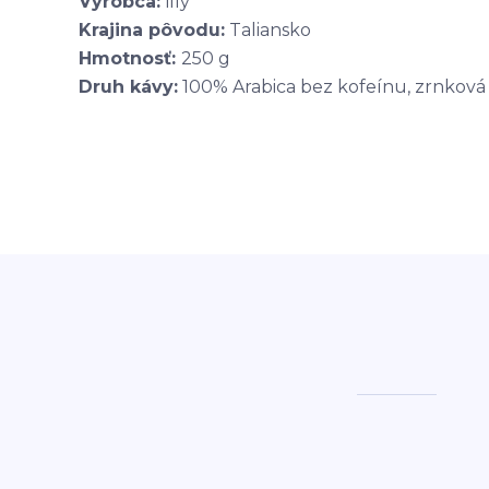
Výrobca:
illy
Krajina pôvodu:
Taliansko
Hmotnosť:
250 g
Druh kávy:
100% Arabica bez kofeínu, zrnková