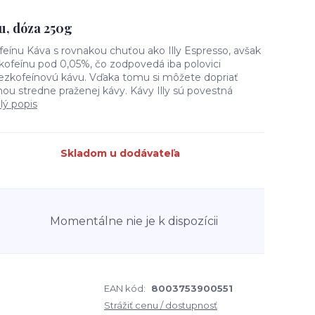
nu, dóza 250g
ofeínu Káva s rovnakou chuťou ako Illy Espresso, avšak
ofeínu pod 0,05%, čo zodpovedá iba polovici
ezkofeínovú kávu. Vďaka tomu si môžete dopriať
ou stredne praženej kávy. Kávy Illy sú povestná
lý popis
Skladom u dodávateľa
Momentálne nie je k dispozícii
EAN kód:
8003753900551
Strážiť cenu / dostupnosť