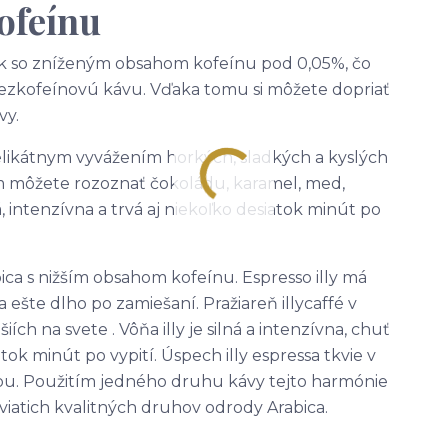
kofeínu
šak so zníženým obsahom kofeínu pod 0,05%, čo
bezkofeínovú kávu. Vďaka tomu si môžete dopriať
vy.
elikátnym vyvážením horkých, sladkých a kyslých
m môžete rozoznať čokoládu, karamel, med,
á, intenzívna a trvá aj niekoľko desiatok minút po
ca s nižším obsahom kofeínu. Espresso illy má
ešte dlho po zamiešaní. Pražiareň illycaffé v
ích na svete . Vôňa illy je silná a intenzívna, chuť
tok minút po vypití. Úspech illy espressa tkvie v
ťou. Použitím jedného druhu kávy tejto harmónie
viatich kvalitných druhov odrody Arabica.