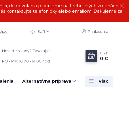
i, do odvolania pracujeme na technických zmenách e-
s kontaktujte telefonicky alebo emailom. Ďakujeme za
Viac
EUR
Prihlásenie
Neviete si rady? Zavolajte.
0
ks
0 €
PO - PIA: 10:00 - 14:00 hod.
alenia
Alternatívna príprava
Viac