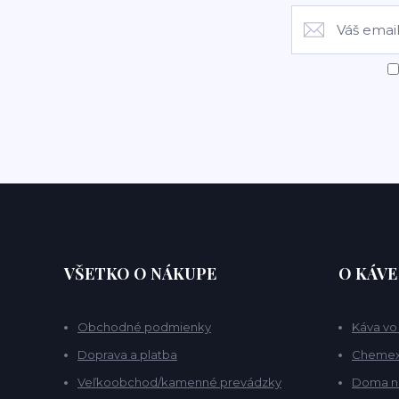
VŠETKO O NÁKUPE
O KÁVE
Obchodné podmienky
Káva vo
Doprava a platba
Chemex 
Veľkoobchod/kamenné prevádzky
Doma n