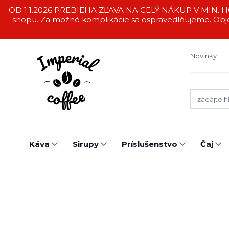
OD 1.1.2026 PREBIEHA ZĽAVA NA CELÝ NÁKUP V MIN. HO
shopu. Za možné komplikácie sa ospravedlňujeme. Obj
Novinky
Káva
Sirupy
Príslušenstvo
Čaj