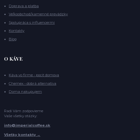
Doprava a platba
Veľkoobchod/kamenné prevádzky
Spolupráca s influencermi
Kontakty
Blog
O KÁVE
Káva vo firme - pocit domova
Chemex - dobrá alternatíva
Doma nakupujem
Radi Vám zodpovieme
Vaše všetky otázky:
info@imperialcoffee.sk
Všetky kontakty →