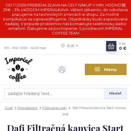
OD 1.1.2026 PREBIEHA ZĽAVA NA CELÝ NÁKUP V MIN. HODNOTE
29€ - 3% s KÓDOM IMPERIALKAVA. Vážení zákazníci, do odvolania
pracujeme na technických zmenách e-shopu. Za možné
komplikácie sa ospravedlňujeme. Objednávky budú expedované
naďalej. V prípade problémov nás kontaktujte telefonicky alebo
emailom. Ďakujeme za pochopenie. S pozdravom IMPERIAL
COFFEE TEAM
0
ks
EUR
0 €
PO - PIA: 10:00 - 14:00 hod.
Menu
Hľadať
Úvod
Príslušenstvo
Filtrovanie vody
Dafi Filtračná kanvica Start Unimax
sivá
Dafi Filtračná kanvica Start