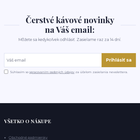
Čerstvé kávové novinky
na Váš email:
Môžete sa kedykoľvek odhlásiť. Zasielame raz za 14 dní.
Prihlásiť sa
Súhlasím so
spracovaním osobných údajov
za účelom zasielania newslettera.
VŠETKO O NÁKUPE
Obchodné podmienky