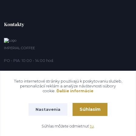
Kontakty
IMPERIAL COFFEE
PO - PIA: 10:00 - 14:00 hod.
info@imperialcoffee.sk
Tieto internetové stránky používajú k poskytovaniu služieb,
personalizácií reklám a analýze návštevnosti súbory
cookie.
Ďalšie informácie
Súhlasím
Nastavenia
IMPERIAL COFFEE 2020®
Súhlas môžete odmietnuť
tu
.
Vytvorené na
Eshop-rychlo.sk