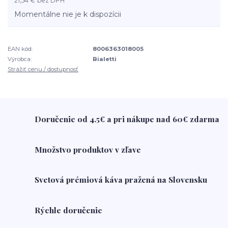
21,54 €
bez DPH
Momentálne nie je k dispozícii
EAN kód:
8006363018005
Výrobca:
Bialetti
Strážiť cenu / dostupnosť
Doručenie od 4.5€ a pri nákupe nad 60€ zdarma
Množstvo produktov v zľave
Svetová prémiová káva pražená na Slovensku
Rýchle doručenie