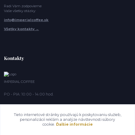
Radi Vám zodpovieme
Vaše všetky otázky:
info@imperialcoffee.sk
Všetky kontakty →
Kontakty
IMPERIAL COFFEE
PO - PIA: 10:00 - 14:00 hod.
info@imperialcoffee.sk
Tieto internetové stránky používajú k poskytovaniu služieb,
personalizácií reklám a analýze návštevnosti súbory
cookie.
Ďalšie informácie