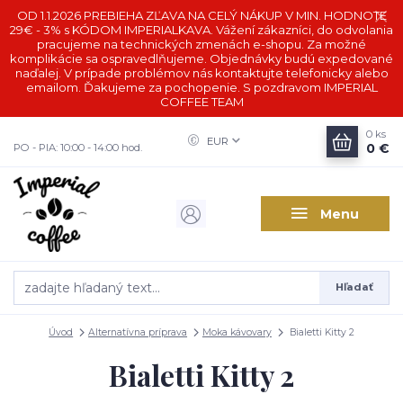
OD 1.1.2026 PREBIEHA ZĽAVA NA CELÝ NÁKUP V MIN. HODNOTE
29€ - 3% s KÓDOM IMPERIALKAVA. Vážení zákazníci, do odvolania
pracujeme na technických zmenách e-shopu. Za možné
komplikácie sa ospravedlňujeme. Objednávky budú expedované
naďalej. V prípade problémov nás kontaktujte telefonicky alebo
emailom. Ďakujeme za pochopenie. S pozdravom IMPERIAL
COFFEE TEAM
0
ks
EUR
0 €
PO - PIA: 10:00 - 14:00 hod.
Menu
Hľadať
Úvod
Alternatívna príprava
Moka kávovary
Bialetti Kitty 2
Bialetti Kitty 2